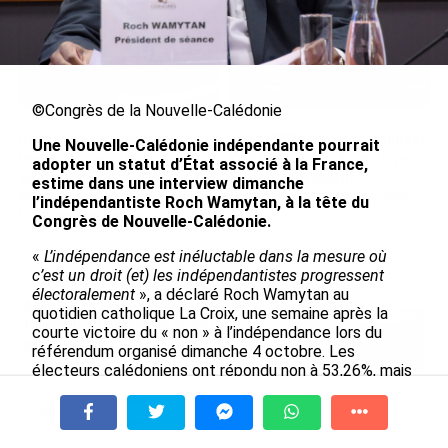
©Congrès de la Nouvelle-Calédonie
De Messi à Trump :
Avec VEENI, le Guadeloupéen
Une Nouvelle-Calédonie indépendante pourrait
l’expérience internationale
Yanis Foy entend participer
adopter un statut d’État associé à la France,
du Martiniquais Benoît Etinof
au développement
estime dans une interview dimanche
au service du Karibea Sainte-
touristique des Outre-mer
l’indépendantiste Roch Wamytan, à la tête du
Luce en Martinique
Congrès de Nouvelle-Calédonie.
le 06/08/2026
le 07/08/2026
«
L’indépendance est inéluctable dans la mesure où
c’est un droit (et) les indépendantistes progressent
électoralement
», a déclaré Roch Wamytan au
Après 5 ans à la SARA aux Antilles,
quotidien catholique La Croix, une semaine après la
Olivier Cotta prend la direction
courte victoire du « non » à l’indépendance lors du
générale de...
référendum organisé dimanche 4 octobre. Les
le 05/08/2026
électeurs calédoniens ont répondu non à 53,26%, mais
l’écart avec le oui des indépendantistes s’est
nettement resserré par rapport au premier référendum
En juin 2026, les prix à la
du 4 novembre 2018.
consommation diminuent à
À la une
Tv
Radio
A Propos
Fil Info
La Réunion et augmentent à ...