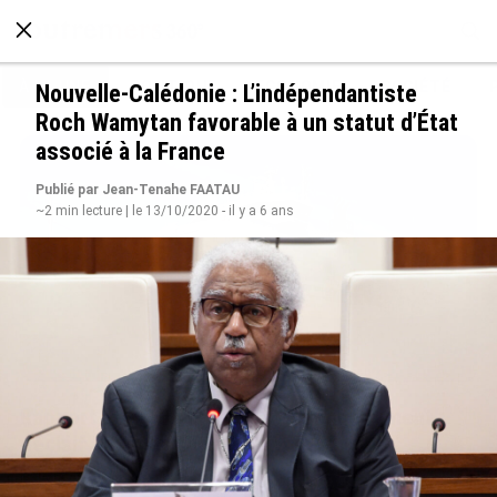
À LA UNE
POLITIQUE
ECONOMIE
SOCIÉTÉ
Nouvelle-Calédonie : L’indépendantiste
Roch Wamytan favorable à un statut d’État
associé à la France
Publié par Jean-Tenahe FAATAU
~2 min lecture | le 13/10/2020 - il y a 6 ans
Rapport 2025 de l’Ifremer : un engagement
décisif dans les Outre-mer
le 07/08/2026