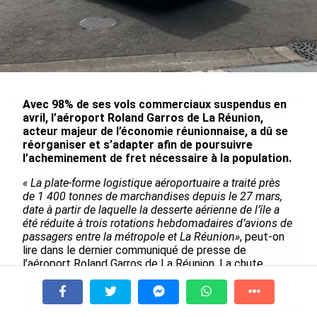
De Messi à Trump :
Avec VEENI, le Guadeloupéen
Avec 98% de ses vols commerciaux suspendus en
l’expérience internationale
Yanis Foy entend participer
avril, l’aéroport Roland Garros de La Réunion,
du Martiniquais Benoît Etinof
au développement
acteur majeur de l’économie réunionnaise, a dû se
au service du Karibea Sainte-
touristique des Outre-mer
réorganiser et s’adapter afin de poursuivre
Luce en Martinique
l’acheminement de fret nécessaire à la population.
le 06/08/2026
le 07/08/2026
« La plate-forme logistique aéroportuaire a traité près
de 1 400 tonnes de marchandises depuis le 27 mars,
date à partir de laquelle la desserte aérienne de l’île a
Après 5 ans à la SARA aux Antilles,
été réduite à trois rotations hebdomadaires d’avions de
Olivier Cotta prend la direction
passagers entre la métropole et La Réunion»
, peut-on
générale de...
lire dans le dernier communiqué de presse de
le 05/08/2026
l’aéroport Roland Garros de La Réunion. La chute
considérable du trafic passager implique une
En juin 2026, les prix à la
diminution du trafic de fret conséquente.
«Nous avons
consommation diminuent à
relevé 60% de fret en moins. Ce chiffre est calculé en
À la une
Tv
Radio
A Propos
Fil Info
La Réunion et augmentent à ...