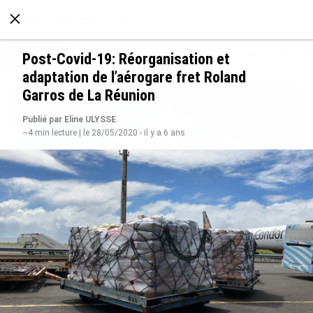
À LA UNE
POLITIQUE
ECONOMIE
SOCIÉTÉ
Post-Covid-19: Réorganisation et
adaptation de l’aérogare fret Roland
Garros de La Réunion
Publié par Eline ULYSSE
~4 min lecture | le 28/05/2020 - il y a 6 ans
Rapport 2025 de l’Ifremer : un engagement
décisif dans les Outre-mer
le 07/08/2026