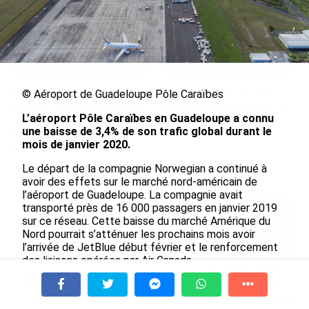
© Aéroport de Guadeloupe Pôle Caraïbes
Après 5 ans à la SARA aux
En juin 2026, les prix à la
Antilles, Olivier Cotta prend
consommation diminuent à
L’aéroport Pôle Caraïbes en Guadeloupe a connu
la direction générale de la
La Réunion et augmentent à
une baisse de 3,4% de son trafic global durant le
Société Réunionnaise des
Mayotte (Insee)
mois de janvier 2020.
Produits Pétroliers
le 04/08/2026
le 05/08/2026
Le départ de la compagnie Norwegian a continué à
avoir des effets sur le marché nord-américain de
l’aéroport de Guadeloupe. La compagnie avait
transporté près de 16 000 passagers en janvier 2019
INTERVIEW. À Wallis-et-Futuna, un
sur ce réseau. Cette baisse du marché Amérique du
tourisme authentique et durable en
Nord pourrait s’atténuer les prochains mois avoir
plein essor...
l’arrivée de JetBlue début février et le renforcement
le 04/08/2026
des liaisons opérées par Air Canada.
Prix à la consommation en juin 2026 :
Hormis le marché nord-américain, les axes Europe et
progression en Guadeloupe, recul en
Hexagone ont en revanche vu leur part de trafic
À la une
Tv
Radio
A Propos
Fil Info
Guyane...