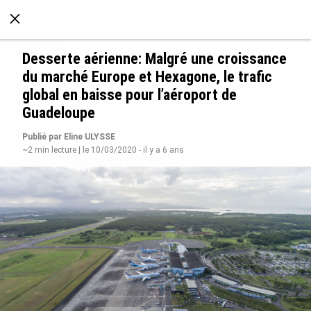
À LA UNE
POLITIQUE
ECONOMIE
SOCIÉTÉ
Desserte aérienne: Malgré une croissance
du marché Europe et Hexagone, le trafic
global en baisse pour l’aéroport de
Guadeloupe
Publié par Eline ULYSSE
~2 min lecture | le 10/03/2020 - il y a 6 ans
Avec VEENI, le Guadeloupéen Yanis Foy entend
participer au développement touristique des
Outre-mer
le 06/08/2026