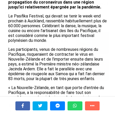
propagation du coronavirus dans une région
la direction générale de la
La Réunion et augmentent à
jusqu’ici relativement épargnée par la pandémie.
Société Réunionnaise des
Mayotte (Insee)
Produits Pétroliers
le 04/08/2026
Le Pasifika Festival, qui devait se tenir le week-end
le 05/08/2026
prochain à Auckland, rassemble habituellement plus de
60.000 personnes. Célébrant la danse, la musique, la
cuisine ou encore l’artisanat des îles du Pacifique, il
est considéré comme le plus important festival
INTERVIEW. À Wallis-et-Futuna, un
polynésien du monde.
tourisme authentique et durable en
plein essor...
Les participants, venus de nombreuses régions du
le 04/08/2026
Pacifique, risqueraient de contracter le virus en
Nouvelle-Zélande et de l’importer ensuite dans leurs
Prix à la consommation en juin 2026 :
pays, a estimé la Première ministre néo-zélandaise
progression en Guadeloupe, recul en
Jacinda Ardern. Elle a fait le parallèle avec une
Guyane...
épidémie de rougeole aux Samoa qui a fait l’an dernier
83 morts, pour la plupart de très jeunes enfants.
le 03/08/2026
« La Nouvelle-Zélande, en tant que porte d’entrée du
Pacifique, a la responsabilité de faire tout son
PLUS D'ARTICLES DU FIL INFO
possible pour prévenir le risque de transmission » dans
la région, a-t-elle déclaré à des journalistes.
« Ce serait immensément dévastateur. Nous avons
À la une
Tv
Radio
A Propos
Politique
Fil Info
Voir plus