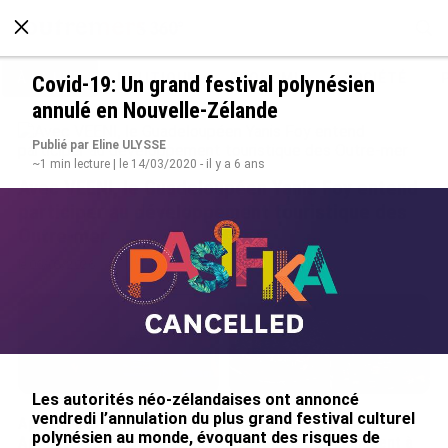
À LA UNE
POLITIQUE
ECONOMIE
SOCIÉTÉ
Covid-19: Un grand festival polynésien
annulé en Nouvelle-Zélande
Publié par Eline ULYSSE
~1 min lecture | le 14/03/2020 - il y a 6 ans
Avec VEENI, le Guadeloupéen Yanis Foy entend
participer au développement touristique des
Outre-mer
le 06/08/2026
Les autorités néo-zélandaises ont annoncé
vendredi l’annulation du plus grand festival culturel
Après 5 ans à la SARA aux
En juin 2026, les prix à la
polynésien au monde, évoquant des risques de
Antilles, Olivier Cotta prend
consommation diminuent à