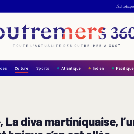
L'Édito
Expe
TOUTE L'ACTUALITÉ DES OUTRE-MER À 360°
nces
Culture
Sports
Atlantique
Indien
Pacifique
 La diva martiniquaise, l’u