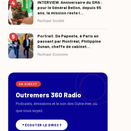
INTERVIEW. Anniversaire du SMA :
pour le Général Bellon, depuis 65
ans, la mission reste l...
Pacifique ·
Société
Portrait. De Papeete, à Paris en
passant par Montréal, Philippine
Dunan, cheffe de cabinet...
Pacifique ·
Economie
EN DIRECT
Outremers 360 Radio
Podcasts, émissions et le son des Outre-mer, où
que vous soyez.
ÉCOUTER LE DIRECT