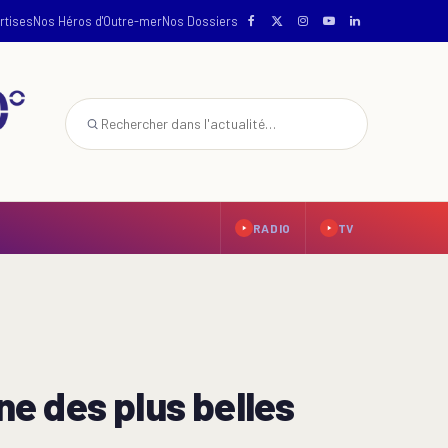
rtises
Nos Héros d'Outre-mer
Nos Dossiers
RADIO
TV
ne des plus belles