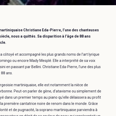
martiniquaise Christiane Eda-Pierre, l’une des chanteuses
ècle, nous a quittés. Sa disparition à l’âge de 88 ans
cle.
 a côtoyé et accompagné les plus grands noms de l’art lyrique
Domingo ou encore Mady Mesplé. Elle a interprété de sa voix
i en passant par Bellini. Christiane Eda-Pierre, l’une des plus
t 88 ans.
urgeoisie martiniquaise, elle est notamment la nièce de
Sorbonne. Peut-on parler de gène, d’atavisme ou simplement de
yé dans un premier temps au piano qu’elle délaissera au profit
rd la première cantatrice noire de renom dans le monde. Grâce
olonté et de pugnacité, la soprano martiniquaise parviendra à
 conservateur en dépit de sa couleur de peau qui représentait un