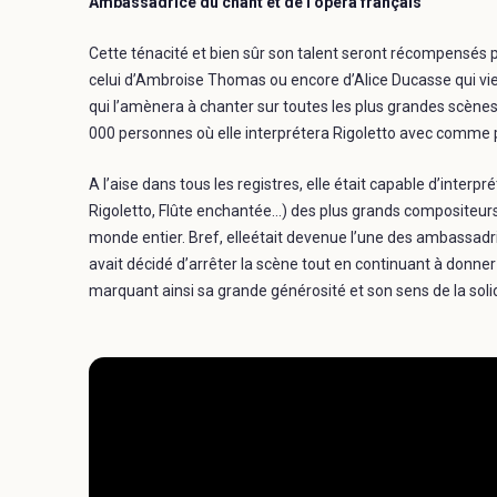
Ambassadrice du chant et de l’opéra français
Cette ténacité et bien sûr son talent seront récompensés 
celui d’Ambroise Thomas ou encore d’Alice Ducasse qui vie
qui l’amènera à chanter sur toutes les plus grandes scè
000 personnes où elle interprétera Rigoletto avec comme pa
A l’aise dans tous les registres, elle était capable d’inte
Rigoletto, Flûte enchantée…) des plus grands compositeurs. 
monde entier. Bref, elleétait devenue l’une des ambassadric
avait décidé d’arrêter la scène tout en continuant à donner
marquant ainsi sa grande générosité et son sens de la solid