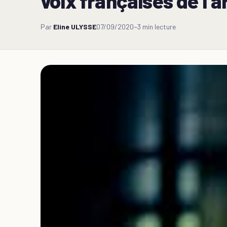
voix françaises de l’ar
Par
Eline ULYSSE
07/09/2020
~3 min lecture