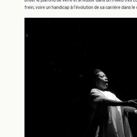
frein, voire un handicap à l’évolution de sa carrière dans le