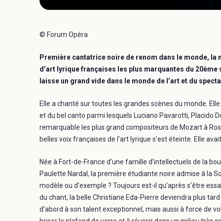
© Forum Opéra
Première cantatrice noire de renom dans le monde, la 
d’art lyrique françaises les plus marquantes du 20ème si
laisse un grand vide dans le monde de l’art et du specta
Elle a chanté sur toutes les grandes scènes du monde. Elle
et du bel canto parmi lesquels Luciano Pavarotti, Placido 
remarquable les plus grand compositeurs de Mozart à Rossin
belles voix françaises de l’art lyrique s’est éteinte. Elle avai
Née à Fort-de-France d’une famille d’intellectuels de la bo
Paulette Nardal, la première étudiante noire admise à la 
modèle ou d’exemple ? Toujours est-il qu’après s’être essa
du chant, la belle Christiane Eda-Pierre deviendra plus ta
d’abord à son talent exceptionnel, mais aussi à force de v
briser le plafond de verre et à réussir dans un milieu très