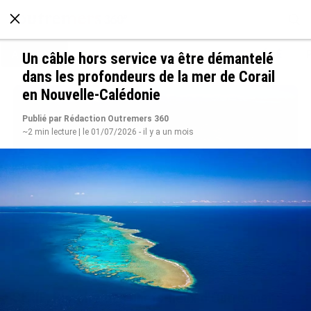
À LA UNE
POLITIQUE
ECONOMIE
SOCIÉTÉ
Un câble hors service va être démantelé
dans les profondeurs de la mer de Corail
en Nouvelle-Calédonie
Publié par Rédaction Outremers 360
~2 min lecture | le 01/07/2026 - il y a un mois
SÉRIE. Histoire des chefs-lieux d’Outre-mer :