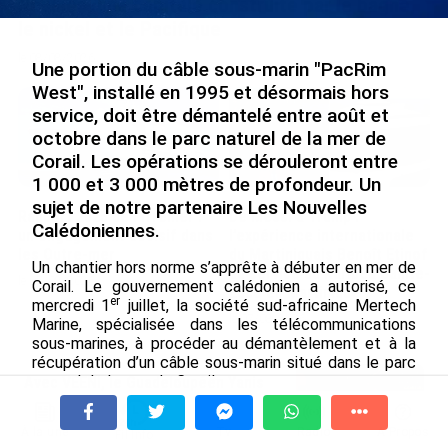
Nouméa, une capitale construite par le bagne,
le nickel et le Pacifique
le 08/08/2026
Une portion du câble sous-marin "PacRim
West", installé en 1995 et désormais hors
service, doit être démantelé entre août et
octobre dans le parc naturel de la mer de
Corail. Les opérations se dérouleront entre
1 000 et 3 000 mètres de profondeur. Un
sujet de notre partenaire Les Nouvelles
Rapport 2025 de l’Ifremer :
De Messi à Trump :
Calédoniennes.
un engagement décisif dans
l’expérience internationale
les Outre-mer
du Martiniquais Benoît Etinof
Un chantier hors norme s’apprête à débuter en mer de
au service du Karibea Sainte-
le 07/08/2026
Corail. Le gouvernement calédonien a autorisé, ce
Luce en Martinique
er
mercredi 1
juillet, la société sud-africaine Mertech
le 07/08/2026
Marine, spécialisée dans les télécommunications
sous-marines, à procéder au démantèlement et à la
récupération d’un câble sous-marin situé dans le parc
naturel de la mer de Corail.
Avec VEENI, le Guadeloupéen Yanis
Foy entend participer au
Nommé "PacRim West", ce câble mis en service en
développement tourist...
À la une
Tv
Radio
A Propos
1995 reliait l’Australie à Guam sur 7 062 km et
Fil Info
le 06/08/2026