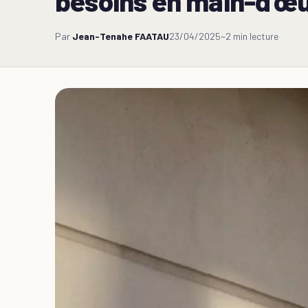
besoins en main-d’œ
Par
Jean-Tenahe FAATAU
23/04/2025
~2 min lecture