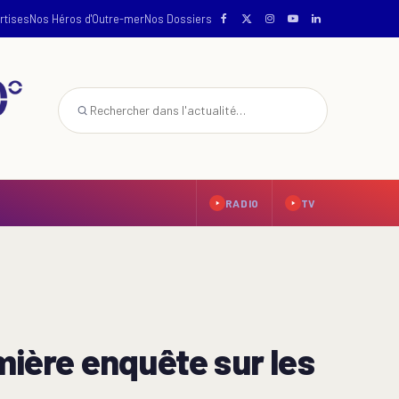
rtises
Nos Héros d'Outre-mer
Nos Dossiers
RADIO
TV
mière enquête sur les