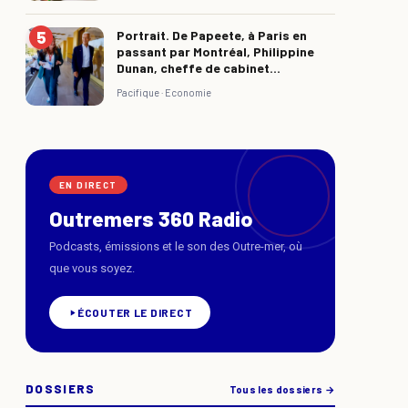
Portrait. De Papeete, à Paris en
passant par Montréal, Philippine
Dunan, cheffe de cabinet...
Pacifique ·
Economie
EN DIRECT
Outremers 360 Radio
Podcasts, émissions et le son des Outre-mer, où
que vous soyez.
ÉCOUTER LE DIRECT
DOSSIERS
Tous les dossiers →