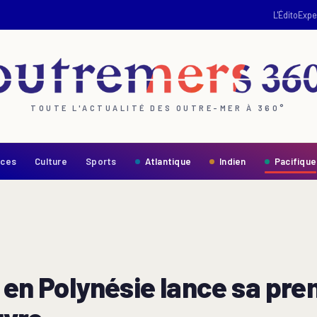
L'Édito
Expe
TOUTE L'ACTUALITÉ DES OUTRE-MER À 360°
nces
Culture
Sports
Atlantique
Indien
Pacifique
i en Polynésie lance sa pre