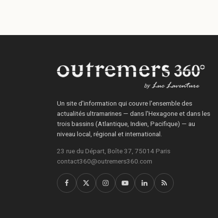
Un site d'information qui couvre l'ensemble des
actualités ultramarines — dans l'Hexagone et dans les
trois bassins (Atlantique, Indien, Pacifique) — au
niveau local, régional et international.
23 rue du Départ, Boîte 37, 75014 Paris
contact360@outremers360.com