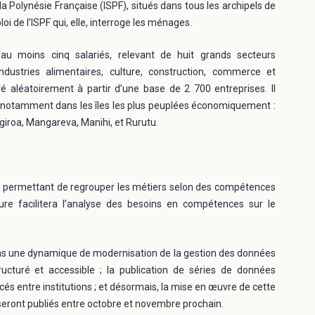
 la Polynésie Française (ISPF), situés dans tous les archipels de
oi de l’ISPF qui, elle, interroge les ménages.
au moins cinq salariés, relevant de huit grands secteurs
dustries alimentaires, culture, construction, commerce et
ré aléatoirement à partir d’une base de 2 700 entreprises. Il
l, notamment dans les îles les plus peuplées économiquement :
ngiroa, Mangareva, Manihi, et Rurutu.
», permettant de regrouper les métiers selon des compétences
cture facilitera l’analyse des besoins en compétences sur le
 dans une dynamique de modernisation de la gestion des données
ucturé et accessible ; la publication de séries de données
s entre institutions ; et désormais, la mise en œuvre de cette
 seront publiés entre octobre et novembre prochain.