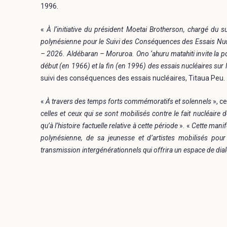
1996.
«
À l’initiative du président Moetai Brotherson, chargé du 
polynésienne pour le Suivi des Conséquences des Essais Nucl
– 2026. Aldébaran – Moruroa. Ono ‘ahuru matahiti invite la po
début (en 1966) et la fin (en 1996) des essais nucléaires sur le
suivi des conséquences des essais nucléaires, Titaua Peu.
«
À travers des temps forts commémoratifs et solennels
», ce
celles et ceux qui se sont mobilisés contre le fait nucléaire de
qu’à l’histoire factuelle relative à cette période
». «
Cette manif
polynésienne, de sa jeunesse et d’artistes mobilisés pour
transmission intergénérationnels qui offrira un espace de dia