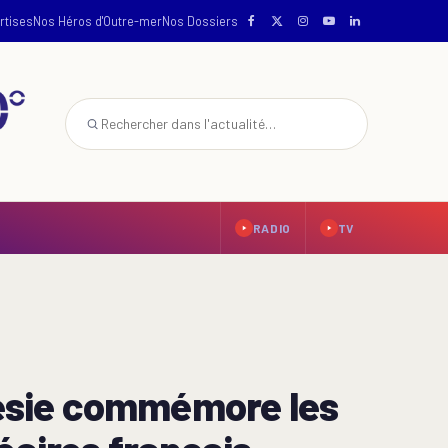
rtises
Nos Héros d'Outre-mer
Nos Dossiers
RADIO
TV
ynésie commémore les