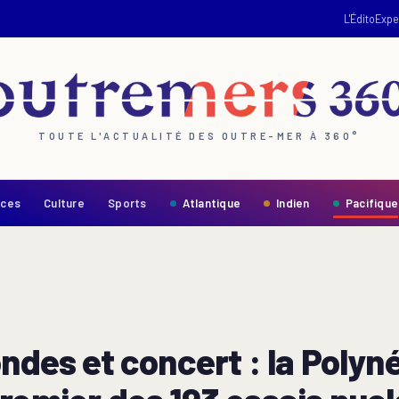
L'Édito
Expe
TOUTE L'ACTUALITÉ DES OUTRE-MER À 360°
nces
Culture
Sports
Atlantique
Indien
Pacifique
ondes et concert : la Pol