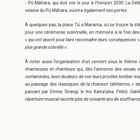
- Pū Māhara, qui doit voir le jour à l’horizon 2030. La Dé
voisine du Pū Māhara, ouvrira également ses portes.
À quelques pas, la place Tū a Marama, où se trouve la stè
pour une cérémonie solennelle, en mémoire à la fois des v
«
qui ont œuvré pour faire reconnaître leurs conséquences
»
plus grande sobriété
».
À noter aussi l’organisation d’un concert sous le thème
chanteuses et chanteurs qui, dès l’annonce des essais e
contaminées, leurs douleurs de voir leurs proches tomber mala
au passage des classiques de la chanson tahitienne, «
de
passant par Emma Terangi, le trio Kama’aina, Petiot, Gabi
répertoire musical raconte plus de soixante ans de souffrance,