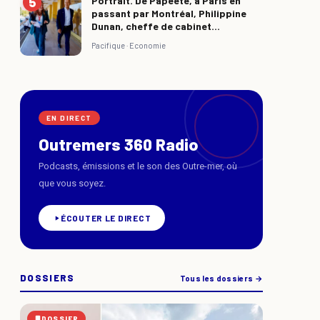
Portrait. De Papeete, à Paris en
passant par Montréal, Philippine
Dunan, cheffe de cabinet...
Pacifique ·
Economie
EN DIRECT
Outremers 360 Radio
Podcasts, émissions et le son des Outre-mer, où
que vous soyez.
ÉCOUTER LE DIRECT
DOSSIERS
Tous les dossiers →
DOSSIER