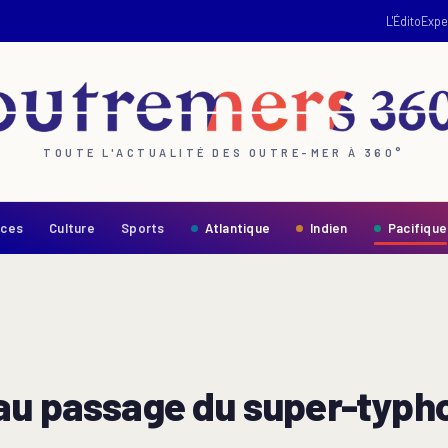
L'Édito
Expe
TOUTE L'ACTUALITÉ DES OUTRE-MER À 360°
nces
Culture
Sports
Atlantique
Indien
Pacifique
au passage du super-typho