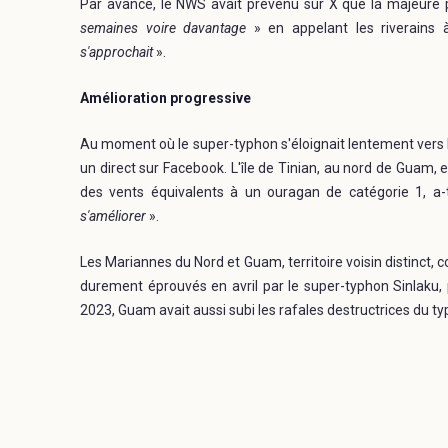
Par avance, le NWS avait prévenu sur X que la majeure pa
semaines voire davantage
» en appelant les riverains
s'approchait
».
Amélioration progressive
Au moment où le super-typhon s'éloignait lentement vers 
un direct sur Facebook. L'île de Tinian, au nord de Guam, 
des vents équivalents à un ouragan de catégorie 1, a-t-
s'améliorer
».
Les Mariannes du Nord et Guam, territoire voisin distinct, 
durement éprouvés en avril par le super-typhon Sinlaku, p
2023, Guam avait aussi subi les rafales destructrices du 