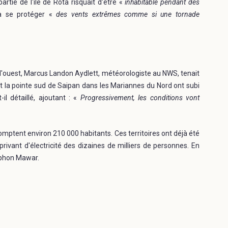
rtie de l'île de Rota risquait d'être «
inhabitable pendant des
 à se protéger «
des vents extrêmes comme si une tornade
l'ouest, Marcus Landon Aydlett, météorologiste au NWS, tenait
et la pointe sud de Saipan dans les Mariannes du Nord ont subi
il détaillé, ajoutant : «
Progressivement, les conditions vont
comptent environ 210 000 habitants. Ces territoires ont déjà été
rivant d'électricité des dizaines de milliers de personnes. En
typhon Mawar.