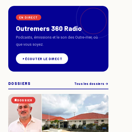
EN DIRECT
Outremers 360 Radio
Podcasts, émissions et le son des Outre-mer, où
que vous soyez.
ÉCOUTER LE DIRECT
DOSSIERS
Tous les dossiers →
DOSSIER