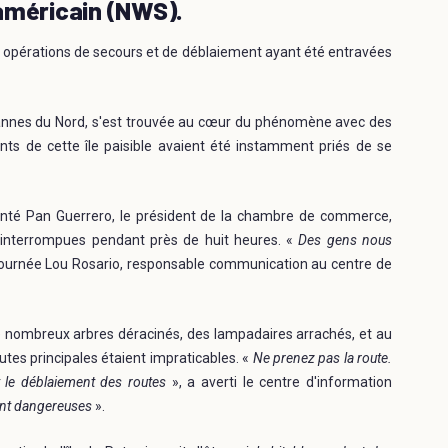
américain (NWS).
s opérations de secours et de déblaiement ayant été entravées
ariannes du Nord, s'est trouvée au cœur du phénomène avec des
nts de cette île paisible avaient été instamment priés de se
té Pan Guerrero, le président de la chambre de commerce,
 interrompues pendant près de huit heures. «
Des gens nous
 journée Lou Rosario, responsable communication au centre de
de nombreux arbres déracinés, des lampadaires arrachés, et au
utes principales étaient impraticables. «
Ne prenez pas la route.
t le déblaiement des routes
», a averti le centre d'information
tent dangereuses
».