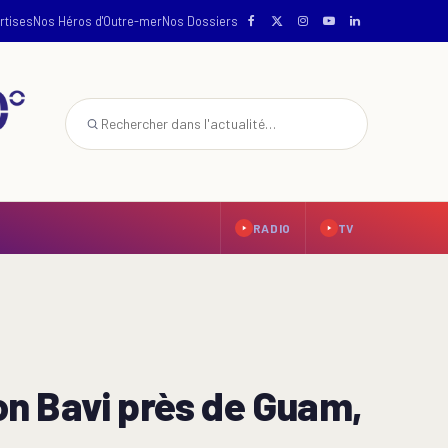
rtises
Nos Héros d'Outre-mer
Nos Dossiers
RADIO
TV
n Bavi près de Guam,