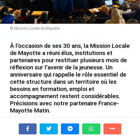
Nouméa, une capitale construite par le bagne,
le nickel et le Pacifique
le 08/08/2026
© Mission Locale de Mayotte
À l'occasion de ses 30 ans, la Mission Locale
de Mayotte a réuni élus, institutions et
partenaires pour restituer plusieurs mois de
réflexion sur l'avenir de la jeunesse. Un
Rapport 2025 de l’Ifremer :
De Messi à Trump :
un engagement décisif dans
l’expérience internationale
anniversaire qui rappelle le rôle essentiel de
les Outre-mer
du Martiniquais Benoît Etinof
cette structure dans un territoire où les
au service du Karibea Sainte-
besoins en formation, emploi et
le 07/08/2026
Luce en Martinique
accompagnement restent considérables.
le 07/08/2026
Précisions avec notre partenaire France-
Mayotte Matin.
Avec VEENI, le Guadeloupéen Yanis
Trente ans d'existence, mais surtout trente ans
Foy entend participer au
d'accompagnement de milliers de jeunes. La Mission
développement tourist...
Locale de Mayotte a officiellement lancé les
À la une
Tv
Radio
A Propos
Fil Info
le 06/08/2026
célébrations de son anniversaire à l'occasion d'un