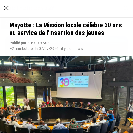
À LA UNE
POLITIQUE
ECONOMIE
SOCIÉTÉ
Mayotte : La Mission locale célèbre 30 ans
au service de l'insertion des jeunes
Publié par Eline ULYSSE
~2 min lecture | le 07/07/2026 - il y a un mois
SÉRIE. Histoire des chefs-lieux d’Outre-mer :