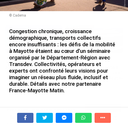
Nouméa, une capitale construite par le bagne,
le nickel et le Pacifique
© Cadema
le 08/08/2026
Congestion chronique, croissance
démographique, transports collectifs
encore insuffisants : les défis de la mobilité
à Mayotte étaient au cœur d'un séminaire
organisé par le Département-Région avec
Rapport 2025 de l’Ifremer :
De Messi à Trump :
Transdev. Collectivités, opérateurs et
un engagement décisif dans
l’expérience internationale
experts ont confronté leurs visions pour
les Outre-mer
du Martiniquais Benoît Etinof
imaginer un réseau plus fluide, inclusif et
au service du Karibea Sainte-
le 07/08/2026
durable. Détails avec notre partenaire
Luce en Martinique
France-Mayotte Matin.
le 07/08/2026
Avec VEENI, le Guadeloupéen Yanis
Embouteillages quotidiens, allongement des temps de
Foy entend participer au
trajet, développement urbain rapide : la question des
développement tourist...
déplacements est devenue l'un des principaux freins
À la une
Tv
Radio
A Propos
Fil Info
le 06/08/2026
au développement de Mayotte. C'est dans ce