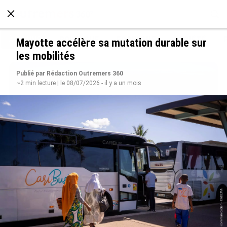
À LA UNE
POLITIQUE
ECONOMIE
SOCIÉTÉ
Mayotte accélère sa mutation durable sur
les mobilités
Publié par Rédaction Outremers 360
~2 min lecture | le 08/07/2026 - il y a un mois
SÉRIE. Histoire des chefs-lieux d’Outre-mer :