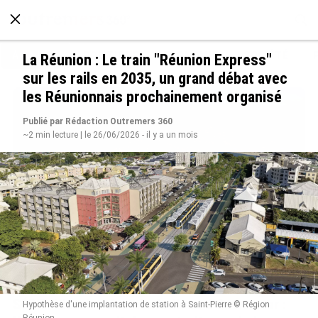
À LA UNE
POLITIQUE
ECONOMIE
SOCIÉTÉ
La Réunion : Le train "Réunion Express"
sur les rails en 2035, un grand débat avec
les Réunionnais prochainement organisé
Publié par Rédaction Outremers 360
~2 min lecture | le 26/06/2026 - il y a un mois
SÉRIE. Histoire des chefs-lieux d’Outre-mer :
Hypothèse d'une implantation de station à Saint-Pierre © Région