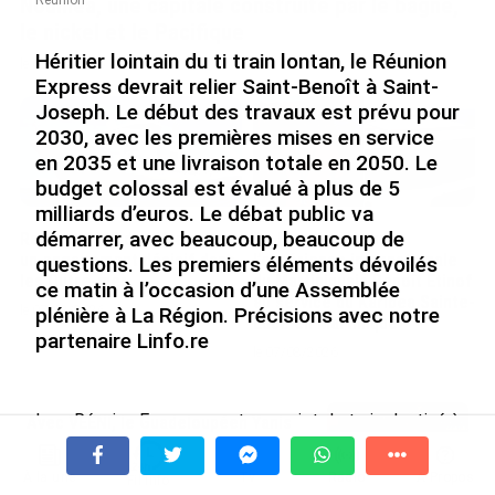
Nouméa, une capitale construite par le bagne,
Réunion
le nickel et le Pacifique
Héritier lointain du ti train lontan, le Réunion
le 08/08/2026
Express devrait relier Saint-Benoît à Saint-
Joseph. Le début des travaux est prévu pour
2030, avec les premières mises en service
en 2035 et une livraison totale en 2050. Le
budget colossal est évalué à plus de 5
milliards d’euros. Le débat public va
démarrer, avec beaucoup, beaucoup de
Rapport 2025 de l’Ifremer :
De Messi à Trump :
un engagement décisif dans
l’expérience internationale
questions. Les premiers éléments dévoilés
les Outre-mer
du Martiniquais Benoît Etinof
ce matin à l’occasion d’une Assemblée
au service du Karibea Sainte-
le 07/08/2026
plénière à La Région. Précisions avec notre
Luce en Martinique
partenaire Linfo.re
le 07/08/2026
Le « Réunion Express » est un projet de train destiné à
Avec VEENI, le Guadeloupéen Yanis
proposer une alternative à la voiture individuelle. Ce
Foy entend participer au
nouveau moyen de transport est plutôt bien accueilli
développement tourist...
À la une
Tv
Radio
A Propos
Fil Info
par les usagers.
"Je suis d'accord, ça va réduire les
le 06/08/2026