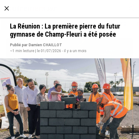
À LA UNE
POLITIQUE
ECONOMIE
SOCIÉTÉ
La Réunion : La première pierre du futur
gymnase de Champ-Fleuri a été posée
Publié par Damien CHAILLOT
~1 min lecture | le 01/07/2026 - il y a un mois
Avec VEENI, le Guadeloupéen Yanis Foy entend
participer au développement touristique des
Outre-mer
le 06/08/2026