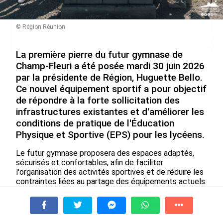
© Région Réunion
La première pierre du futur gymnase de
Champ-Fleuri a été posée mardi 30 juin 2026
Après 5 ans à la SARA aux
En juin 2026, les prix à la
par la présidente de Région, Huguette Bello.
Antilles, Olivier Cotta prend
consommation diminuent à
la direction générale de la
La Réunion et augmentent à
Ce nouvel équipement sportif a pour objectif
Société Réunionnaise des
Mayotte (Insee)
de répondre à la forte sollicitation des
Produits Pétroliers
infrastructures existantes et d'améliorer les
le 04/08/2026
le 05/08/2026
conditions de pratique de l'Éducation
Physique et Sportive (EPS) pour les lycéens.
INTERVIEW. À Wallis-et-Futuna, un
Le futur gymnase proposera des espaces adaptés,
tourisme authentique et durable en
sécurisés et confortables, afin de faciliter
plein essor...
l'organisation des activités sportives et de réduire les
le 04/08/2026
contraintes liées au partage des équipements actuels.
En dehors de son usage scolaire, il sera également mis
à disposition du CREPS de La Réunion et des
Prix à la consommation en juin 2026 :
associations sportives.
progression en Guadeloupe, recul en
À la une
Tv
Radio
A Propos
Fil Info
Guyane...