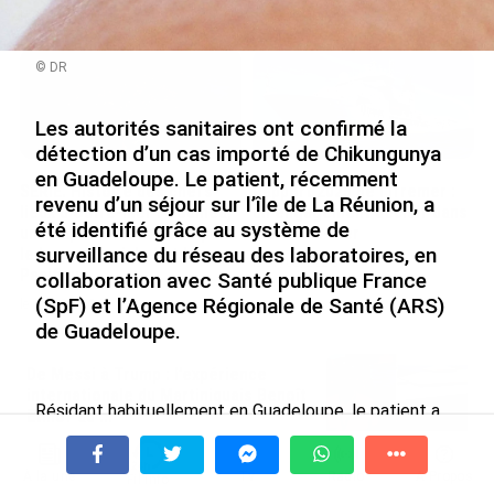
le 09/08/2026
© DR
Les autorités sanitaires ont confirmé la
détection d’un cas importé de Chikungunya
en Guadeloupe. Le patient, récemment
SÉRIE. Histoire des chefs-
Rapport 2025 de l’Ifremer :
revenu d’un séjour sur l’île de La Réunion, a
lieux d’Outre-mer : Nouméa,
un engagement décisif dans
été identifié grâce au système de
une capitale construite par
les Outre-mer
surveillance du réseau des laboratoires, en
le bagne, le nickel et le
le 07/08/2026
Pacifique
collaboration avec Santé publique France
(SpF) et l’Agence Régionale de Santé (ARS)
le 08/08/2026
de Guadeloupe.
De Messi à Trump : l’expérience
internationale du Martiniquais Benoît
Résidant habituellement en Guadeloupe, le patient a
Etinof au ...
été diagnostiqué à son retour, suscitant une réaction
le 07/08/2026
immédiate de l’ARS afin d’éviter tout risque de
transmission locale. Une enquête environnementale a
À la une
Tv
Radio
A Propos
Fil Info
Avec VEENI, le Guadeloupéen Yanis