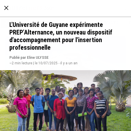
À LA UNE
POLITIQUE
ECONOMIE
SOCIÉTÉ
L’Université de Guyane expérimente
PREP’Alternance, un nouveau dispositif
d’accompagnement pour l'insertion
professionnelle
Publié par Eline ULYSSE
~2 min lecture | le 10/07/2025 - il y a un an
Rapport 2025 de l’Ifremer : un engagement
décisif dans les Outre-mer
le 07/08/2026