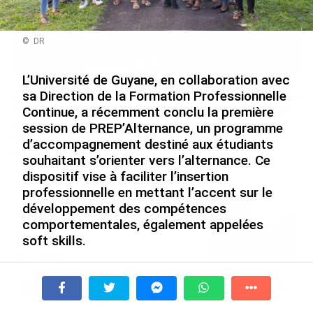
© DR
L’Université de Guyane, en collaboration avec
sa Direction de la Formation Professionnelle
De Messi à Trump :
Avec VEENI, le Guadeloupéen
l’expérience internationale
Yanis Foy entend participer
Continue, a récemment conclu la première
du Martiniquais Benoît Etinof
au développement
session de PREP’Alternance, un programme
au service du Karibea Sainte-
touristique des Outre-mer
d’accompagnement destiné aux étudiants
Luce en Martinique
le 06/08/2026
souhaitant s’orienter vers l’alternance. Ce
le 07/08/2026
dispositif vise à faciliter l’insertion
professionnelle en mettant l’accent sur le
développement des compétences
Après 5 ans à la SARA aux Antilles,
comportementales, également appelées
Olivier Cotta prend la direction
soft skills.
générale de...
le 05/08/2026
En juin 2026, les prix à la
Lancé en mai 2025, PREP’Alternance est accessible à
consommation diminuent à
À la une
Tv
Radio
A Propos
Fil Info
l’ensemble des étudiants, sans condition de niveau ou
La Réunion et augmentent à ...