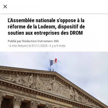
À LA UNE
POLITIQUE
ECONOMIE
SOCIÉTÉ
L'Assemblée nationale s'oppose à la
réforme de la Lodeom, dispositif de
soutien aux entreprises des DROM
Publié par Rédaction Outremers 360
~2 min lecture | le 07/11/2025 - il y a 9 mois
Grandes figures des Outre-mer : Jane et
Paulette Nardal, les sœurs martiniquaises au
cœur du mouvement de la négritude