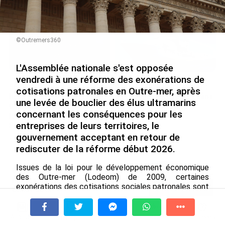
le 09/08/2026
©Outremers360
L'Assemblée nationale s'est opposée
vendredi à une réforme des exonérations de
SÉRIE. Histoire des chefs-
Rapport 2025 de l’Ifremer :
cotisations patronales en Outre-mer, après
lieux d’Outre-mer : Nouméa,
un engagement décisif dans
une levée de bouclier des élus ultramarins
une capitale construite par
les Outre-mer
concernant les conséquences pour les
le bagne, le nickel et le
le 07/08/2026
entreprises de leurs territoires, le
Pacifique
gouvernement acceptant en retour de
le 08/08/2026
rediscuter de la réforme début 2026.
Issues de la loi pour le développement économique
De Messi à Trump : l’expérience
des Outre-mer (Lodeom) de 2009, certaines
internationale du Martiniquais Benoît
exonérations des cotisations sociales patronales sont
Etinof au ...
destinées à soutenir le développement économique
le 07/08/2026
des territoires ultramarins, notamment des DROM.
À la une
Tv
Radio
A Propos
Fil Info
Avec VEENI, le Guadeloupéen Yanis
Près de 50 000 entreprises en bénéficient,