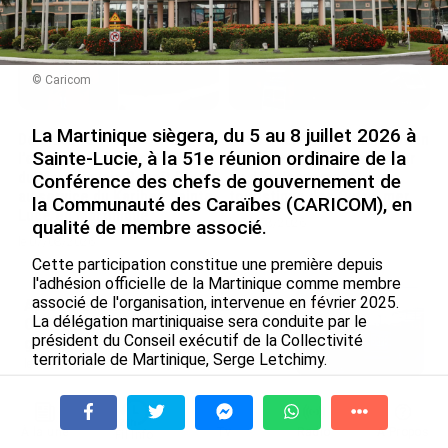
© Caricom
La Martinique siègera, du 5 au 8 juillet 2026 à
De Messi à Trump :
Avec VEENI, le Guadeloupéen
Sainte-Lucie, à la 51e réunion ordinaire de la
l’expérience internationale
Yanis Foy entend participer
du Martiniquais Benoît Etinof
au développement
Conférence des chefs de gouvernement de
au service du Karibea Sainte-
touristique des Outre-mer
la Communauté des Caraïbes (CARICOM), en
Luce en Martinique
qualité de membre associé.
le 06/08/2026
le 07/08/2026
Cette participation constitue une première depuis
l'adhésion officielle de la Martinique comme membre
associé de l'organisation, intervenue en février 2025.
Après 5 ans à la SARA aux Antilles,
La délégation martiniquaise sera conduite par le
Olivier Cotta prend la direction
président du Conseil exécutif de la Collectivité
générale de...
territoriale de Martinique, Serge Letchimy.
le 05/08/2026
En juin 2026, les prix à la
consommation diminuent à
À la une
Tv
Radio
A Propos
Fil Info
La Réunion et augmentent à ...