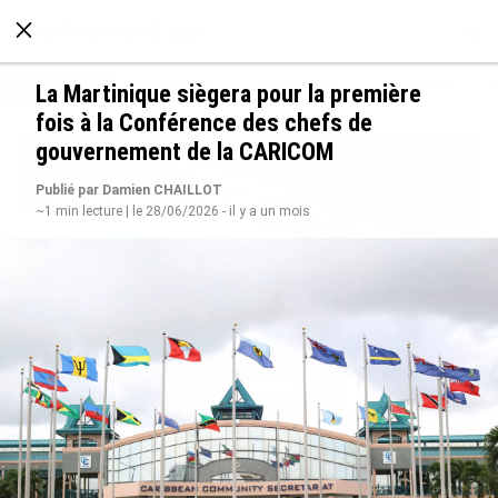
À LA UNE
POLITIQUE
ECONOMIE
SOCIÉTÉ
La Martinique siègera pour la première
fois à la Conférence des chefs de
gouvernement de la CARICOM
Publié par Damien CHAILLOT
~1 min lecture | le 28/06/2026 - il y a un mois
Rapport 2025 de l’Ifremer : un engagement
décisif dans les Outre-mer
le 07/08/2026