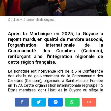
©Collectivité territoriale de Guyane
Après la Martinique en 2025, la Guyane a
Après 5 ans à la SARA aux
En juin 2026, les prix à la
Antilles, Olivier Cotta prend
consommation diminuent à
rejoint mardi, en qualité de membre associé,
la direction générale de la
La Réunion et augmentent à
l'organisation internationale de la
Société Réunionnaise des
Mayotte (Insee)
Communauté des Caraïbes (Caricom),
Produits Pétroliers
le 04/08/2026
renforçant ainsi l'intégration régionale de
le 05/08/2026
cette région française.
La signature est intervenue lors de la 51e Conférence
INTERVIEW. À Wallis-et-Futuna, un
des chefs de gouvernement de la Communauté des
tourisme authentique et durable en
Caraïbes (Caricom), organisée à Sainte-Lucie. Fondée
plein essor...
en 1973, cette organisation internationale regroupe 15
Etats membres, dont Haïti et le Guyana où siège la
le 04/08/2026
Caricom.
Prix à la consommation en juin 2026 :
Elle est structurée autour d'un organe décisionnel
progression en Guadeloupe, recul en
À la une
Tv
Radio
A Propos
exécutif et d'une myriade d'agences spécialisées sur
Fil Info
Guyane...