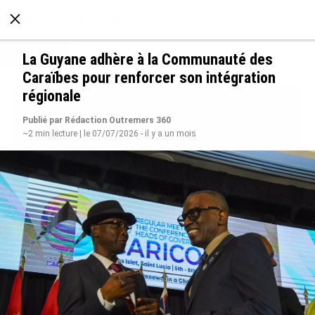
À LA UNE
POLITIQUE
ECONOMIE
SOCIÉTÉ
La Guyane adhère à la Communauté des
Caraïbes pour renforcer son intégration
régionale
Publié par Rédaction Outremers 360
~2 min lecture | le 07/07/2026 - il y a un mois
Avec VEENI, le Guadeloupéen Yanis Foy entend
participer au développement touristique des
Outre-mer
le 06/08/2026