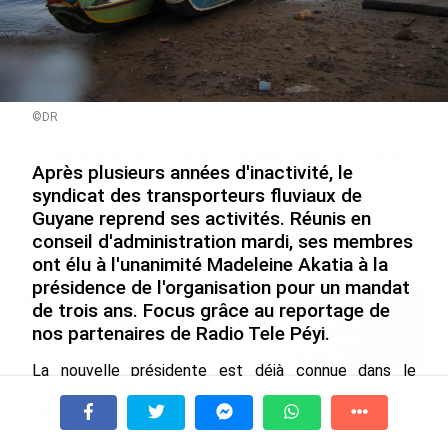
©DR
Après 5 ans à la SARA aux
En juin 2026, les prix à la
Antilles, Olivier Cotta prend
consommation diminuent à
Après plusieurs années d'inactivité, le
la direction générale de la
La Réunion et augmentent à
Société Réunionnaise des
Mayotte (Insee)
syndicat des transporteurs fluviaux de
Produits Pétroliers
Guyane reprend ses activités. Réunis en
le 04/08/2026
conseil d'administration mardi, ses membres
le 05/08/2026
ont élu à l'unanimité Madeleine Akatia à la
présidence de l'organisation pour un mandat
INTERVIEW. À Wallis-et-Futuna, un
de trois ans. Focus grâce au reportage de
tourisme authentique et durable en
nos partenaires de Radio Tele Péyi.
plein essor...
le 04/08/2026
La nouvelle présidente est déjà connue dans le
secteur. Elle dirige une société de transport scolaire
Prix à la consommation en juin 2026 :
fluvial à Apatou depuis 2011 et assurait jusqu'à
progression en Guadeloupe, recul en
présent la coordination du collectif des transports
À la une
Tv
Radio
A Propos
Fil Info
Guyane...
fluviaux du Maroni. L'un des principaux objectifs de son