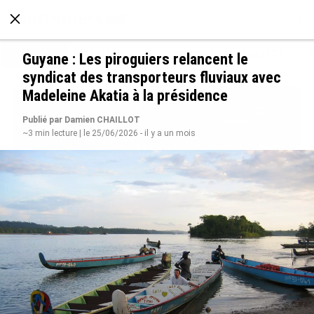
À LA UNE
POLITIQUE
ECONOMIE
SOCIÉTÉ
Guyane : Les piroguiers relancent le
syndicat des transporteurs fluviaux avec
Madeleine Akatia à la présidence
Publié par Damien CHAILLOT
~3 min lecture | le 25/06/2026 - il y a un mois
Avec VEENI, le Guadeloupéen Yanis Foy entend
participer au développement touristique des
Outre-mer
le 06/08/2026