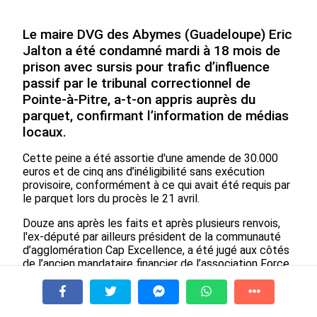
Le maire DVG des Abymes (Guadeloupe) Eric
Jalton a été condamné mardi à 18 mois de
prison avec sursis pour trafic d’influence
passif par le tribunal correctionnel de
Pointe-à-Pitre, a-t-on appris auprès du
De Messi à Trump :
Avec VEENI, le Guadeloupéen
l’expérience internationale
Yanis Foy entend participer
parquet, confirmant l’information de médias
du Martiniquais Benoît Etinof
au développement
locaux.
au service du Karibea Sainte-
touristique des Outre-mer
Luce en Martinique
Cette peine a été assortie d'une amende de 30.000
le 06/08/2026
euros et de cinq ans d’inéligibilité sans exécution
le 07/08/2026
provisoire, conformément à ce qui avait été requis par
le parquet lors du procès le 21 avril.
Après 5 ans à la SARA aux Antilles,
Douze ans après les faits et après plusieurs renvois,
Olivier Cotta prend la direction
l'ex-député par ailleurs président de la communauté
générale de...
d’agglomération Cap Excellence, a été jugé aux côtés
le 05/08/2026
de l’ancien mandataire financier de l’association Force
de rassemblement abymien pour le progrès. Cette
En juin 2026, les prix à la
association, présidée par M. Jalton, est considérée
consommation diminuent à
localement comme le mouvement politique qu’il a
À la une
Tv
Radio
A Propos
Fil Info
La Réunion et augmentent à ...