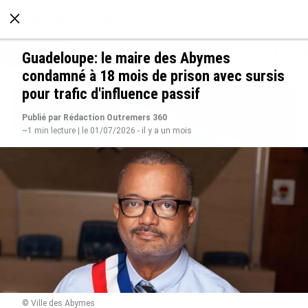
À LA UNE
POLITIQUE
ECONOMIE
SOCIÉTÉ
Guadeloupe: le maire des Abymes
condamné à 18 mois de prison avec sursis
pour trafic d'influence passif
Publié par Rédaction Outremers 360
~1 min lecture | le 01/07/2026 - il y a un mois
Rapport 2025 de l’Ifremer : un engagement
décisif dans les Outre-mer
le 07/08/2026
© Ville des Abymes