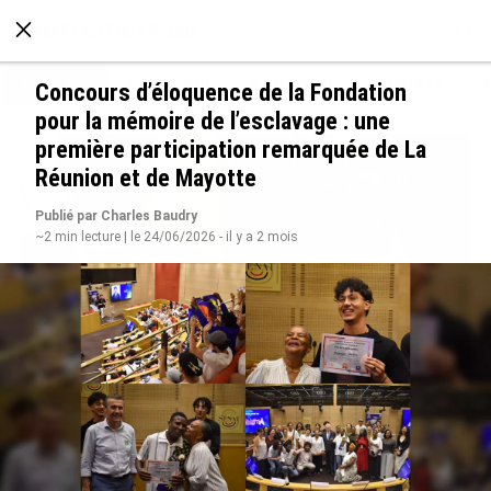
À LA UNE
POLITIQUE
ECONOMIE
SOCIÉTÉ
Concours d’éloquence de la Fondation
pour la mémoire de l’esclavage : une
première participation remarquée de La
Réunion et de Mayotte
Publié par Charles Baudry
~2 min lecture | le 24/06/2026 - il y a 2 mois
Biodiversité : Jeff Bezos et Leonardo DiCaprio