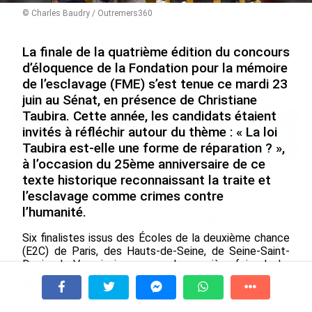
lancent un programme de 200 millions de
© Charles Baudry / Outremers360
dollars pour sauver 100 espèces menacées,
dont plusieurs présentes en outre-mer
La finale de la quatrième édition du concours
d’éloquence de la Fondation pour la mémoire
le 10/08/2026
de l’esclavage (FME) s’est tenue ce mardi 23
juin au Sénat, en présence de Christiane
Taubira. Cette année, les candidats étaient
invités à réfléchir autour du thème : « La loi
Taubira est-elle une forme de réparation ? »,
à l’occasion du 25ème anniversaire de ce
texte historique reconnaissant la traite et
EXPERTISE. En Polynésie,
Hôpitaux des Outre-mer
l'IDH est « très élevé », mais
(7/10). À Saint-Pierre-et-
l’esclavage comme crimes contre
comment a-t-il été calculé
Miquelon, « l’isolement rend
l’humanité.
et quelles sont ses
la télémédecine
spécificités ?
indispensable au
Six finalistes issus des Écoles de la deuxième chance
fonctionnement de
(E2C) de Paris, des Hauts-de-Seine, de Seine-Saint-
le 10/08/2026
l’hôpital »
Denis, du Var, ainsi que, pour la première fois, de La
Réunion et de Mayotte, ont défendu leurs textes
le 10/08/2026
devant un jury composé notamment de Clémence
À la une
Tv
Radio
A Propos
Botino, Miss France 2020 et conseillère en
Fil Info