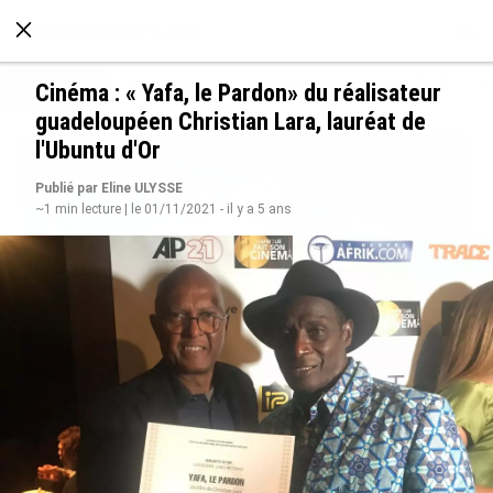
À LA UNE
POLITIQUE
ECONOMIE
SOCIÉTÉ
Cinéma : « Yafa, le Pardon» du réalisateur
guadeloupéen Christian Lara, lauréat de
l'Ubuntu d'Or
Publié par Eline ULYSSE
~1 min lecture | le 01/11/2021 - il y a 5 ans
Rapport 2025 de l’Ifremer : un engagement
décisif dans les Outre-mer
le 07/08/2026