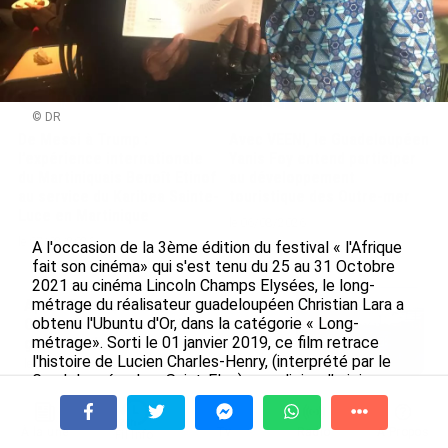
© DR
De Messi à Trump :
Avec VEENI, le Guadeloupéen
l’expérience internationale
Yanis Foy entend participer
du Martiniquais Benoît Etinof
au développement
au service du Karibea Sainte-
touristique des Outre-mer
Luce en Martinique
le 06/08/2026
le 07/08/2026
A l'occasion de la 3ème édition du festival « l'Afrique
fait son cinéma» qui s'est tenu du 25 au 31 Octobre
2021 au cinéma Lincoln Champs Elysées, le long-
métrage du réalisateur guadeloupéen Christian Lara a
Après 5 ans à la SARA aux Antilles,
obtenu l'Ubuntu d'Or, dans la catégorie « Long-
Olivier Cotta prend la direction
métrage». Sorti le 01 janvier 2019, ce film retrace
générale de...
l'histoire de Lucien Charles-Henry, (interprété par le
le 05/08/2026
Guadeloupéen Luc Saint-Eloy) un policier d’origine
martiniquaise né à Argenton sur Creuse, qui contrôle
En juin 2026, les prix à la
Demba (joué par Sidiki Bakaba), un migrant Professeur
consommation diminuent à
À la une
Tv
Radio
A Propos
d’Histoire et de Géographie dans son pays. Pendant
Fil Info
La Réunion et augmentent à ...