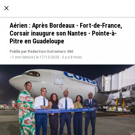
À LA UNE
POLITIQUE
ECONOMIE
SOCIÉTÉ
Aérien : Après Bordeaux - Fort-de-France,
Corsair inaugure son Nantes - Pointe-à-
Pitre en Guadeloupe
Publié par Rédaction Outremers 360
~1 min lecture | le 17/12/2025 - il y a 8 mois
Rapport 2025 de l’Ifremer : un engagement
décisif dans les Outre-mer
le 07/08/2026