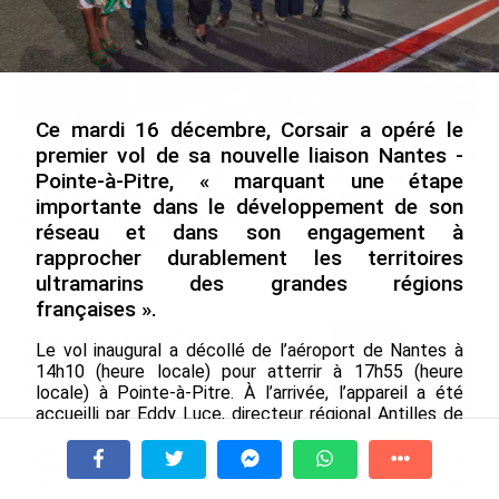
Ce mardi 16 décembre, Corsair a opéré le
premier vol de sa nouvelle liaison Nantes -
De Messi à Trump :
Avec VEENI, le Guadeloupéen
l’expérience internationale
Yanis Foy entend participer
Pointe-à-Pitre, « marquant une étape
du Martiniquais Benoît Etinof
au développement
importante dans le développement de son
au service du Karibea Sainte-
touristique des Outre-mer
réseau et dans son engagement à
Luce en Martinique
le 06/08/2026
rapprocher durablement les territoires
le 07/08/2026
ultramarins des grandes régions
françaises ».
Après 5 ans à la SARA aux Antilles,
Le vol inaugural a décollé de l’aéroport de Nantes à
Olivier Cotta prend la direction
14h10 (heure locale) pour atterrir à 17h55 (heure
générale de...
locale) à Pointe-à-Pitre. À l’arrivée, l’appareil a été
le 05/08/2026
accueilli par Eddy Luce, directeur régional Antilles de
Corsair, accompagné de Alain Bievvre, Président de la
Société Aéroportuaire Guadeloupe Pôle Caraïbes, et
En juin 2026, les prix à la
Valérie Samuel-Cesarus, Présidente du Comité du
consommation diminuent à
À la une
Tv
Radio
A Propos
Fil Info
Tourisme des Îles de Guadeloupe.
La Réunion et augmentent à ...