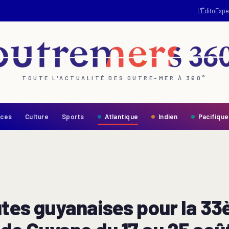
L'Édito
Expe
TOUTE L'ACTUALITÉ DES OUTRE-MER À 360°
nces
Culture
Sports
Atlantique
Indien
Pacifique
utes guyanaises pour la 33