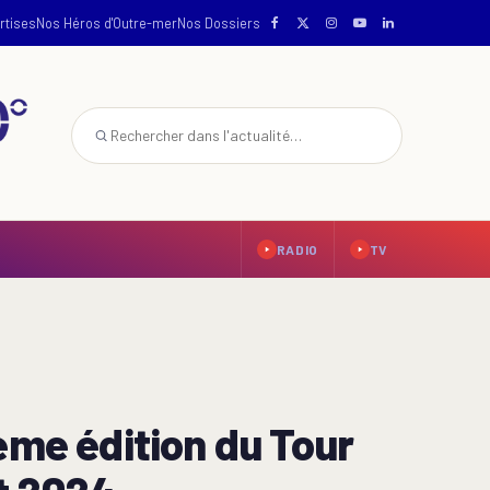
rtises
Nos Héros d'Outre-mer
Nos Dossiers
RADIO
TV
ème édition du Tour