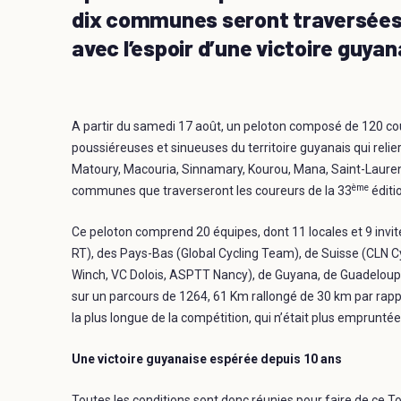
dix communes seront traversées 
avec l’espoir d’une victoire guya
A partir du samedi 17 août, un peloton composé de 120 cour
poussiéreuses et sinueuses du territoire guyanais qui relier
Matoury, Macouria, Sinnamary, Kourou, Mana, Saint-Laurent
ème
communes que traverseront les coureurs de la 33
éditi
Ce peloton comprend 20 équipes, dont 11 locales et 9 invit
RT), des Pays-Bas (Global Cycling Team), de Suisse (CLN
Winch, VC Dolois, ASPTT Nancy), de Guyana, de Guadeloupe
sur un parcours de 1264, 61 Km rallongé de 30 km par rap
la plus longue de la compétition, qui n’était plus emprunté
Une victoire guyanaise espérée depuis 10 ans
Toutes les conditions sont donc réunies pour faire de ce T