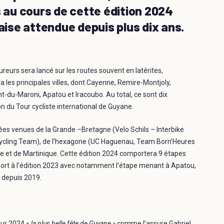
au cours de cette édition 2024
naise attendue depuis plus dix ans.
eurs sera lancé sur les routes souvent en latérites,
a les principales villes, dont Cayenne, Remire-Montjoly,
-du-Maroni, Apatou et Iracoubo. Au total, ce sont dix
on du Tour cycliste international de Guyane.
ées venues de la Grande –Bretagne (Velo Schils – Interbike
 Cycling Team), de l’hexagone (UC Haguenau, Team Born’Heures
 et de Martinique. Cette édition 2024 comportera 9 étapes
port à l’édition 2023 avec notamment l’étape menant à Apatou,
e depuis 2019.
our 2024 «
la plus belle fête de Guyane »
comme l’assure Gabriel