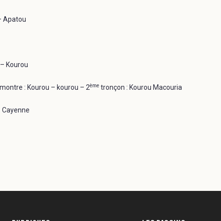
 – Apatou
 – Kourou
ème
montre : Kourou – kourou – 2
tronçon : Kourou Macouria
y - Cayenne