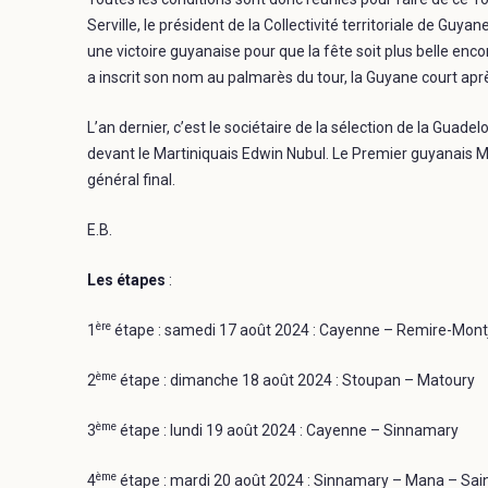
Serville, le président de la Collectivité territoriale de Guy
une victoire guyanaise pour que la fête soit plus belle en
a inscrit son nom au palmarès du tour, la Guyane court aprè
L’an dernier, c’est le sociétaire de la sélection de la Guad
devant le Martiniquais Edwin Nubul. Le Premier guyanais 
général final.
E.B.
Les étapes
:
ère
1
étape : samedi 17 août 2024 : Cayenne – Remire-Mont
ème
2
étape : dimanche 18 août 2024 : Stoupan – Matoury
ème
3
étape : lundi 19 août 2024 : Cayenne – Sinnamary
ème
4
étape : mardi 20 août 2024 : Sinnamary – Mana – Sai