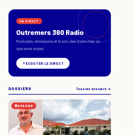
EN DIRECT
Outremers 360 Radio
Podcasts, émissions et le son des Outre-mer, où
que vous soyez.
ÉCOUTER LE DIRECT
DOSSIERS
Tous les dossiers →
DOSSIER