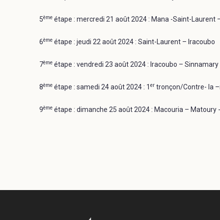
ème
5
étape : mercredi 21 août 2024 : Mana -Saint-Laurent
ème
6
étape : jeudi 22 août 2024 : Saint-Laurent – Iracoubo
ème
7
étape : vendredi 23 août 2024 : Iracoubo – Sinnamary
ème
er
8
étape : samedi 24 août 2024 : 1
tronçon/Contre- la –
ème
9
étape : dimanche 25 août 2024 : Macouria – Matour