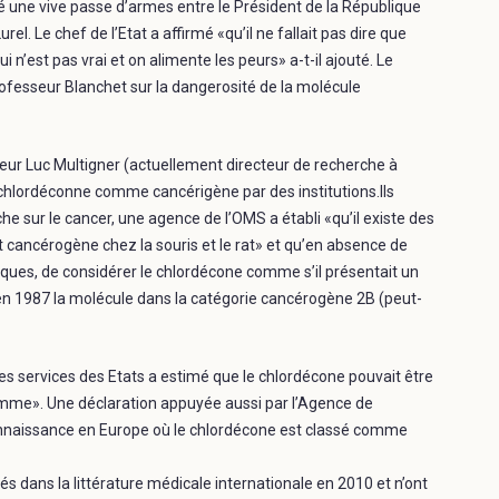
ué une vive passe d’armes entre le Président de la République
. Le chef de l’Etat a affirmé «qu’il ne fallait pas dire que
i n’est pas vrai et on alimente les peurs» a-t-il ajouté. Le
rofesseur Blanchet sur la dangerosité de la molécule
r Luc Multigner (actuellement directeur de recherche à
 chlordéconne comme cancérigène par des institutions.Ils
he sur le cancer, une agence de l’OMS a établi «qu’il existe des
 cancérogène chez la souris et le rat» et qu’en absence de
tiques, de considérer le chlordécone comme s’il présentait un
en 1987 la molécule dans la catégorie cancérogène 2B (peut-
des services des Etats a estimé que le chlordécone pouvait être
me». Une déclaration appuyée aussi par l’Agence de
nnaissance en Europe où le chlordécone est classé comme
és dans la littérature médicale internationale en 2010 et n’ont