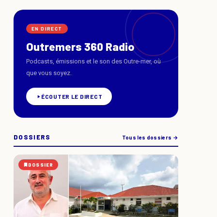
EN DIRECT
Outremers 360 Radio
Podcasts, émissions et le son des Outre-mer, où
que vous soyez.
ÉCOUTER LE DIRECT
DOSSIERS
Tous les dossiers →
DOSSIER