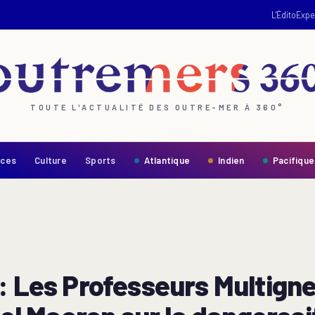
L'Édito
Expe
TOUTE L'ACTUALITÉ DES OUTRE-MER À 360°
nces
Culture
Sports
Atlantique
Indien
Pacifique
: Les Professeurs Multigne