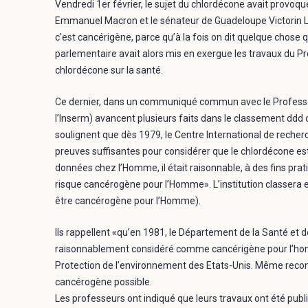
Vendredi 1er février, le sujet du chlordécone avait provoq
Emmanuel Macron et le sénateur de Guadeloupe Victorin Lurel
c’est cancérigène, parce qu’à la fois on dit quelque chose qu
parlementaire avait alors mis en exergue les travaux du P
chlordécone sur la santé.
Ce dernier, dans un communiqué commun avec le Professeu
l’Inserm) avancent plusieurs faits dans le classement ddd
soulignent que dès 1979, le Centre International de recherc
preuves suffisantes pour considérer que le chlordécone est
données chez l’Homme, il était raisonnable, à des fins pra
risque cancérogène pour l’Homme». L’institution classera 
être cancérogène pour l’Homme).
Ils rappellent «qu’en 1981, le Département de la Santé et 
raisonnablement considéré comme cancérigène pour l’hom
Protection de l’environnement des Etats-Unis. Même reco
cancérogène possible.
Les professeurs ont indiqué que leurs travaux ont été publi