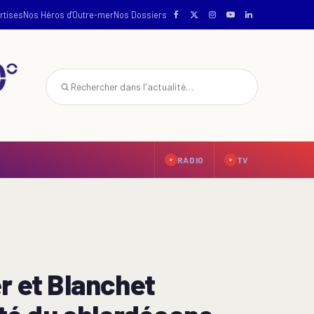
rtises
Nos Héros d'Outre-mer
Nos Dossiers
RADIO
TV
r et Blanchet