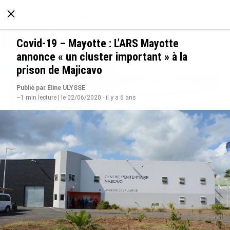
À LA UNE
POLITIQUE
ECONOMIE
SOCIÉTÉ
Covid-19 – Mayotte : L’ARS Mayotte
annonce « un cluster important » à la
prison de Majicavo
Publié par Eline ULYSSE
~1 min lecture | le 02/06/2020 - il y a 6 ans
De Messi à Trump : l’expérience internationale
du Martiniquais Benoît Etinof au service du
Karibea Sainte-Luce en Martinique
le 07/08/2026