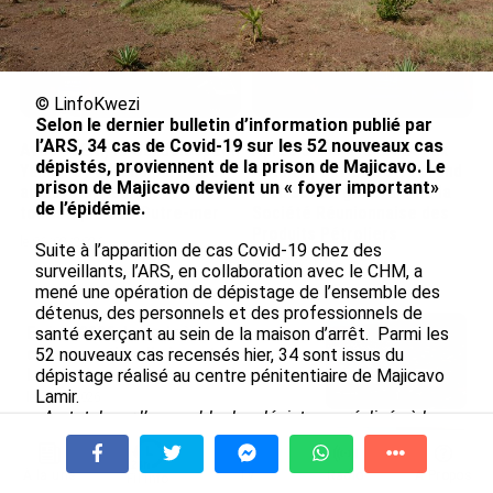
© LinfoKwezi
Selon le dernier bulletin d’information publié par
l’ARS, 34 cas de Covid-19 sur les 52 nouveaux cas
Avec VEENI, le Guadeloupéen
Après 5 ans à la SARA aux
dépistés, proviennent de la prison de Majicavo. Le
Yanis Foy entend participer
Antilles, Olivier Cotta prend
prison de Majicavo devient un « foyer important»
au développement
la direction générale de la
de l’épidémie.
touristique des Outre-mer
Société Réunionnaise des
Produits Pétroliers
le 06/08/2026
Suite à l’apparition de cas Covid-19 chez des
le 05/08/2026
surveillants, l’ARS, en collaboration avec le CHM, a
mené une opération de dépistage de l’ensemble des
détenus, des personnels et des professionnels de
En juin 2026, les prix à la
santé exerçant au sein de la maison d’arrêt. Parmi les
consommation diminuent à
52 nouveaux cas recensés hier, 34 sont issus du
La Réunion et augmentent à ...
dépistage réalisé au centre pénitentiaire de Majicavo
Lamir.
le 04/08/2026
«Au total, sur l’ensemble des dépistages réalisés à la
maison d’arrêt (près de 400 tests), 129 cas se sont
INTERVIEW. À Wallis-et-Futuna, un
avérés positifs à ce jour»
a signalé l’ARS de Mayotte
tourisme authentique et durable en
À la une
Tv
Radio
A Propos
dans un communiqué. A ce jour, l’île enregistre 1986
Fil Info
plein essor...