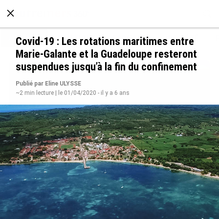
À LA UNE
POLITIQUE
ECONOMIE
SOCIÉTÉ
Covid-19 : Les rotations maritimes entre
Marie-Galante et la Guadeloupe resteront
suspendues jusqu’à la fin du confinement
Publié par Eline ULYSSE
~2 min lecture | le 01/04/2020 - il y a 6 ans
SÉRIE. Histoire des chefs-lieux d’Outre-mer :