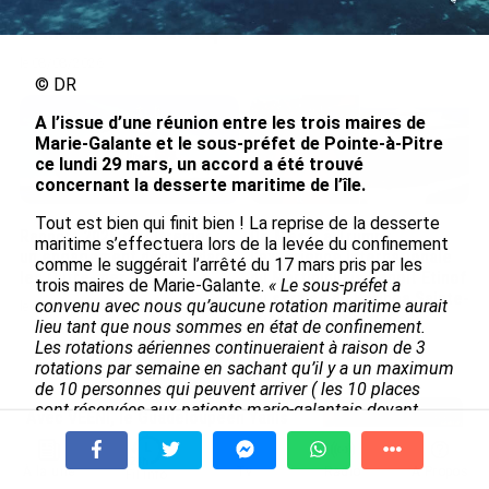
Nouméa, une capitale construite par le bagne,
le nickel et le Pacifique
le 08/08/2026
© DR
A l’issue d’une réunion entre les trois maires de
Marie-Galante et le sous-préfet de Pointe-à-Pitre
ce lundi 29 mars, un accord a été trouvé
concernant la desserte maritime de l’île.
Tout est bien qui finit bien ! La reprise de la desserte
Rapport 2025 de l’Ifremer :
De Messi à Trump :
maritime s’effectuera lors de la levée du confinement
un engagement décisif dans
l’expérience internationale
comme le suggérait l’arrêté du 17 mars pris par les
les Outre-mer
du Martiniquais Benoît Etinof
trois maires de Marie-Galante.
« Le sous-préfet a
au service du Karibea Sainte-
convenu avec nous qu’aucune rotation maritime aurait
le 07/08/2026
Luce en Martinique
lieu tant que nous sommes en état de confinement.
Les rotations aériennes continueraient à raison de 3
le 07/08/2026
rotations par semaine en sachant qu’il y a un maximum
de 10 personnes qui peuvent arriver ( les 10 places
sont réservées aux patients marie-galantais devant
Avec VEENI, le Guadeloupéen Yanis
suivre des soins au CHU de Pointe-à-Pitre, ndlr). C’est
Foy entend participer au
quand même autre chose de ramener 100 personnes 3
développement tourist...
fois par jour plutôt que 10 personnes trois fois par
À la une
Tv
Radio
A Propos
Fil Info
le 06/08/2026