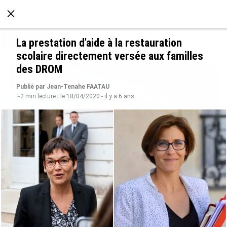
À LA UNE
POLITIQUE
ECONOMIE
SOCIÉTÉ
La prestation d’aide à la restauration
scolaire directement versée aux familles
des DROM
Publié par Jean-Tenahe FAATAU
~2 min lecture | le 18/04/2020 - il y a 6 ans
Rapport 2025 de l’Ifremer : un engagement
décisif dans les Outre-mer
le 07/08/2026