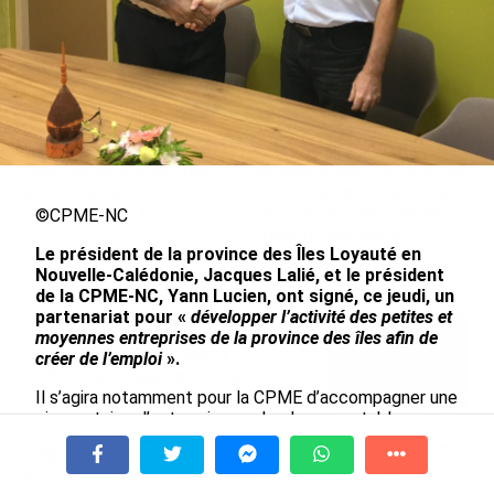
Avec VEENI, le Guadeloupéen
Après 5 ans à la SARA aux
Yanis Foy entend participer
Antilles, Olivier Cotta prend
au développement
la direction générale de la
touristique des Outre-mer
Société Réunionnaise des
©CPME-NC
Produits Pétroliers
le 06/08/2026
Le président de la province des Îles Loyauté en
le 05/08/2026
Nouvelle-Calédonie, Jacques Lalié, et le président
de la CPME-NC, Yann Lucien, ont signé, ce jeudi, un
partenariat pour «
développer l’activité des petites et
En juin 2026, les prix à la
moyennes entreprises de la province des îles afin de
consommation diminuent à
créer de l’emploi
».
La Réunion et augmentent à ...
Il s’agira notamment pour la CPME d’accompagner une
le 04/08/2026
cinquantaine d’entreprise sur le plan comptable,
juridique ou encore fiscal jusqu’en 2024. En parallèle, la
INTERVIEW. À Wallis-et-Futuna, un
province des Îles s’est donné pour objectif de fixer sa
tourisme authentique et durable en
À la une
Tv
Radio
A Propos
population sur son territoire à travers le lancement
Fil Info
plein essor...