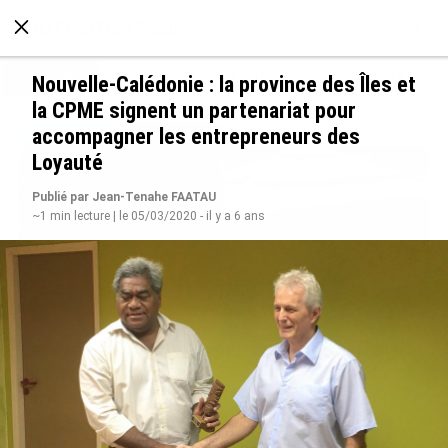
À LA UNE
POLITIQUE
ECONOMIE
SOCIÉTÉ
Nouvelle-Calédonie : la province des Îles et
la CPME signent un partenariat pour
accompagner les entrepreneurs des
Loyauté
Publié par Jean-Tenahe FAATAU
~1 min lecture | le 05/03/2020 - il y a 6 ans
De Messi à Trump : l’expérience internationale
du Martiniquais Benoît Etinof au service du
Karibea Sainte-Luce en Martinique
le 07/08/2026