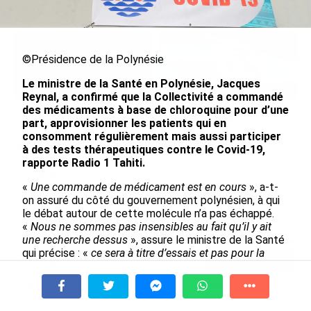
le 09/08/2026
©Présidence de la Polynésie
Le ministre de la Santé en Polynésie, Jacques
Reynal, a confirmé que la Collectivité a commandé
des médicaments à base de chloroquine pour d’une
SÉRIE. Histoire des chefs-
Rapport 2025 de l’Ifremer :
part, approvisionner les patients qui en
lieux d’Outre-mer : Nouméa,
un engagement décisif dans
consomment régulièrement mais aussi participer
une capitale construite par
les Outre-mer
à des tests thérapeutiques contre le Covid-19,
le bagne, le nickel et le
rapporte Radio 1 Tahiti.
le 07/08/2026
Pacifique
«
Une commande de médicament est en cours
», a-t-
le 08/08/2026
on assuré du côté du gouvernement polynésien, à qui
le débat autour de cette molécule n’a pas échappé.
«
Nous ne sommes pas insensibles au fait qu’il y ait
De Messi à Trump : l’expérience
une recherche dessus
», assure le ministre de la Santé
internationale du Martiniquais Benoît
qui précise : «
ce sera à titre d’essais et pas pour la
Etinof au ...
population en général car ce médicament n’est pas
le 07/08/2026
innocent et risque de provoquer des effets secondaires
». La Polynésie aurait donc commandé 10 000
À la une
Tv
Radio
A Propos
Fil Info
comprimés et des produits à base de chloroquine et
Avec VEENI, le Guadeloupéen Yanis