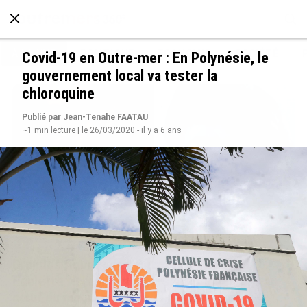
À LA UNE
POLITIQUE
ECONOMIE
SOCIÉTÉ
Covid-19 en Outre-mer : En Polynésie, le
gouvernement local va tester la
chloroquine
Publié par Jean-Tenahe FAATAU
~1 min lecture | le 26/03/2020 - il y a 6 ans
Grandes figures des Outre-mer : Jane et
Paulette Nardal, les sœurs martiniquaises au
cœur du mouvement de la négritude