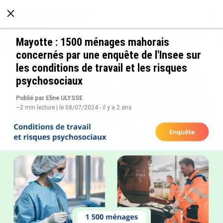
À LA UNE
POLITIQUE
ECONOMIE
SOCIÉTÉ
Mayotte : 1500 ménages mahorais
concernés par une enquête de l'Insee sur
les conditions de travail et les risques
psychosociaux
Publié par Eline ULYSSE
~2 min lecture | le 08/07/2024 - il y a 2 ans
Grandes figures des Outre-mer : Jane et
Paulette Nardal, les sœurs martiniquaises au
cœur du mouvement de la négritude