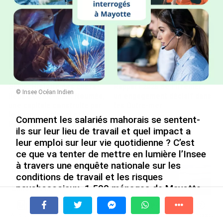
le 09/08/2026
SÉRIE. Histoire des chefs-
Rapport 2025 de l’Ifremer :
© Insee Océan Indien
lieux d’Outre-mer : Nouméa,
un engagement décisif dans
une capitale construite par
les Outre-mer
le bagne, le nickel et le
Comment les salariés mahorais se sentent-
le 07/08/2026
Pacifique
ils sur leur lieu de travail et quel impact a
le 08/08/2026
leur emploi sur leur vie quotidienne ? C’est
ce que va tenter de mettre en lumière l’Insee
à travers une enquête nationale sur les
De Messi à Trump : l’expérience
conditions de travail et les risques
internationale du Martiniquais Benoît
psychosociaux. 1 500 ménages de Mayotte
Etinof au ...
sont concernés. Détails avec notre
le 07/08/2026
partenaire France-Mayotte Matin.
À la une
Tv
Radio
A Propos
Fil Info
Avec VEENI, le Guadeloupéen Yanis