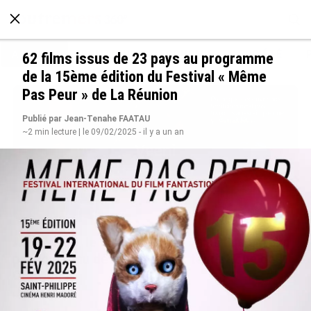
À LA UNE
POLITIQUE
ECONOMIE
SOCIÉTÉ
62 films issus de 23 pays au programme
de la 15ème édition du Festival « Même
Pas Peur » de La Réunion
Publié par Jean-Tenahe FAATAU
~2 min lecture | le 09/02/2025 - il y a un an
Avec VEENI, le Guadeloupéen Yanis Foy entend
participer au développement touristique des
Outre-mer
le 06/08/2026