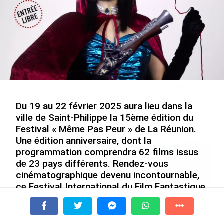
Après 5 ans à la SARA aux
En juin 2026, les prix à la
Antilles, Olivier Cotta prend
consommation diminuent à
la direction générale de la
La Réunion et augmentent à
Société Réunionnaise des
Mayotte (Insee)
Du 19 au 22 février 2025 aura lieu dans la
Produits Pétroliers
le 04/08/2026
ville de Saint-Philippe la 15ème édition du
le 05/08/2026
Festival « Même Pas Peur » de La Réunion.
Une édition anniversaire, dont la
programmation comprendra 62 films issus
INTERVIEW. À Wallis-et-Futuna, un
tourisme authentique et durable en
de 23 pays différents. Rendez-vous
plein essor...
cinématographique devenu incontournable,
le 04/08/2026
ce Festival International du Film Fantastique
est un espace unique où l’imagination prend
Prix à la consommation en juin 2026 :
le pouvoir, bouscule les codes pour
progression en Guadeloupe, recul en
À la une
Tv
Radio
A Propos
Fil Info
questionner notre monde.
Guyane...