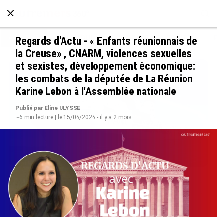
À LA UNE
POLITIQUE
ECONOMIE
SOCIÉTÉ
Regards d'Actu - « Enfants réunionnais de
la Creuse» , CNARM, violences sexuelles
et sexistes, développement économique:
les combats de la députée de La Réunion
Karine Lebon à l'Assemblée nationale
Publié par Eline ULYSSE
~6 min lecture | le 15/06/2026 - il y a 2 mois
Rapport 2025 de l’Ifremer : un engagement
décisif dans les Outre-mer
le 07/08/2026