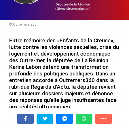
© Outremers 360
Entre mémoire des «Enfants de la Creuse»,
De Messi à Trump :
Avec VEENI, le Guadeloupéen
l’expérience internationale
Yanis Foy entend participer
lutte contre les violences sexuelles, crise du
du Martiniquais Benoît Etinof
au développement
logement et développement économique
au service du Karibea Sainte-
touristique des Outre-mer
des Outre-mer, la députée de La Réunion
Luce en Martinique
le 06/08/2026
Karine Lebon défend une transformation
le 07/08/2026
profonde des politiques publiques. Dans un
entretien accordé à Outremers360 dans la
rubrique Regards d'Actu, la députée revient
Après 5 ans à la SARA aux Antilles,
sur plusieurs dossiers majeurs et dénonce
Olivier Cotta prend la direction
générale de...
des réponses qu'elle juge insuffisantes face
le 05/08/2026
aux réalités ultramarines.
En juin 2026, les prix à la
consommation diminuent à
À la une
Tv
Radio
A Propos
Fil Info
La Réunion et augmentent à ...