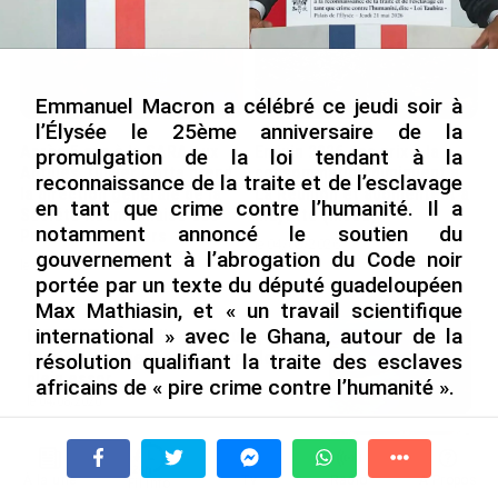
Emmanuel Macron a célébré ce jeudi soir à
l’Élysée le 25ème anniversaire de la
Après 5 ans à la SARA aux
En juin 2026, les prix à la
promulgation de la loi tendant à la
Antilles, Olivier Cotta prend
consommation diminuent à
reconnaissance de la traite et de l’esclavage
la direction générale de la
La Réunion et augmentent à
en tant que crime contre l’humanité. Il a
Société Réunionnaise des
Mayotte (Insee)
notamment annoncé le soutien du
Produits Pétroliers
le 04/08/2026
gouvernement à l’abrogation du Code noir
le 05/08/2026
portée par un texte du député guadeloupéen
Max Mathiasin, et « un travail scientifique
international » avec le Ghana, autour de la
INTERVIEW. À Wallis-et-Futuna, un
tourisme authentique et durable en
résolution qualifiant la traite des esclaves
plein essor...
africains de « pire crime contre l’humanité ».
le 04/08/2026
La cérémonie a rassemblé environ 400 personnes,
dont des chefs d’États et ambassadeurs caribéens et
Prix à la consommation en juin 2026 :
africains, des élus ultramarins, des élèves ainsi que
progression en Guadeloupe, recul en
À la une
Tv
Radio
A Propos
Fil Info
l’ancien Premier ministre Jean-Marc Ayrault, actuel
Guyane...