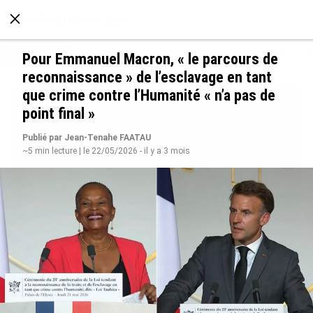
À LA UNE
POLITIQUE
ECONOMIE
SOCIÉTÉ
Pour Emmanuel Macron, « le parcours de
reconnaissance » de l’esclavage en tant
que crime contre l’Humanité « n’a pas de
point final »
Publié par Jean-Tenahe FAATAU
~5 min lecture | le 22/05/2026 - il y a 3 mois
Avec VEENI, le Guadeloupéen Yanis Foy entend
participer au développement touristique des
Outre-mer
le 06/08/2026