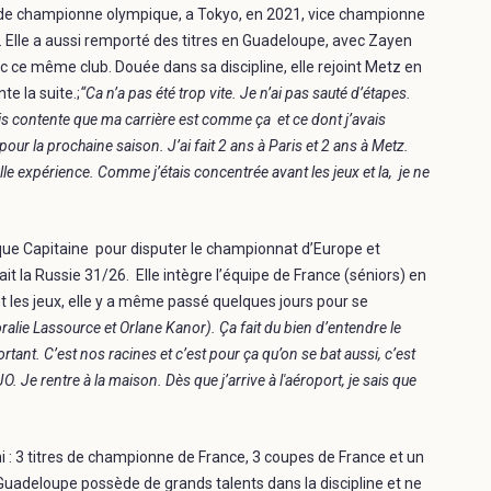
e de championne olympique, a Tokyo, en 2021, vice championne
Elle a aussi remporté des titres en Guadeloupe, avec Zayen
 ce même club. Douée dans sa discipline, elle rejoint Metz en
te la suite.;
“Ca n’a pas été trop vite. Je n’ai pas sauté d’étapes.
suis contente que ma carrière est comme ça et ce dont j’avais
pour la prochaine saison. J’ai fait 2 ans à Paris et 2 ans à Metz.
lle expérience. Comme j’étais concentrée avant les jeux et la, je ne
t que Capitaine pour disputer le championnat d’Europe et
ait la Russie 31/26. Elle intègre l’équipe de France (séniors) en
 les jeux, elle y a même passé quelques jours pour se
oralie Lassource et Orlane Kanor). Ça fait du bien d’entendre le
ant. C’est nos racines et c’est pour ça qu’on se bat aussi, c’est
O. Je rentre à la maison. Dès que j’arrive à l'aéroport, je sais que
ni : 3 titres de championne de France, 3 coupes de France et un
uadeloupe possède de grands talents dans la discipline et ne