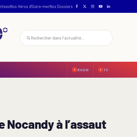
rtises
Nos Héros d'Outre-mer
Nos Dossiers
RADIO
TV
e Nocandy à l’assaut