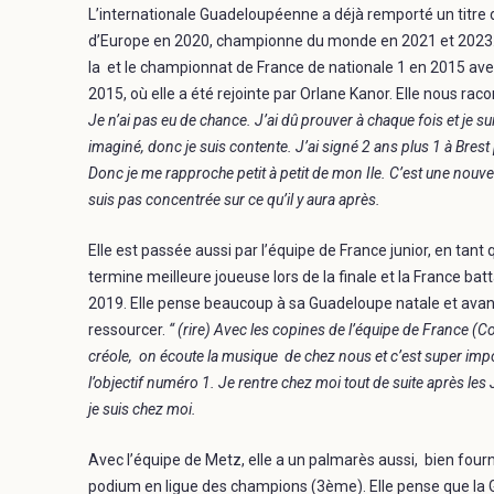
L’internationale Guadeloupéenne a déjà remporté un titr
d’Europe en 2020, championne du monde en 2021 et 2023. 
la et le championnat de France de nationale 1 en 2015 avec
2015, où elle a été rejointe par Orlane Kanor. Elle nous racon
Je n’ai pas eu de chance. J’ai dû prouver à chaque fois et je 
imaginé, donc je suis contente. J’ai signé 2 ans plus 1 à Brest 
Donc je me rapproche petit à petit de mon Ile. C’est une nouve
suis pas concentrée sur ce qu’il y aura après.
Elle est passée aussi par l’équipe de France junior, en tan
termine meilleure joueuse lors de la finale et la France batt
2019. Elle pense beaucoup à sa Guadeloupe natale et avant
ressourcer.
“ (rire) Avec les copines de l’équipe de France (C
créole, on écoute la musique de chez nous et c’est super import
l’objectif numéro 1. Je rentre chez moi tout de suite après les J
je suis chez moi.
Avec l’équipe de Metz, elle a un palmarès aussi, bien four
podium en ligue des champions (3ème). Elle pense que la G