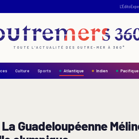
L'Édito
Expe
TOUTE L'ACTUALITÉ DES OUTRE-MER À 360°
nces
Culture
Sports
Atlantique
Indien
Pacifique
 La Guadeloupéenne Mélin