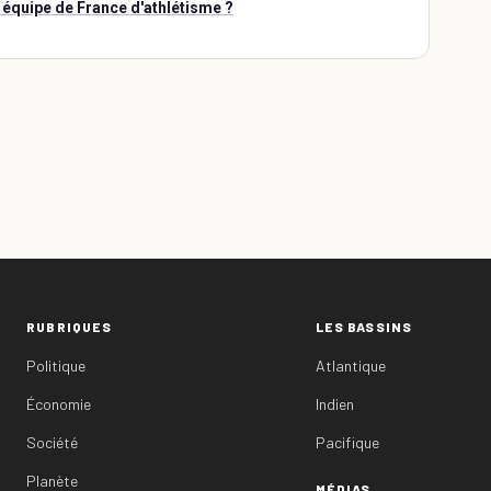
 équipe de France d'athlétisme ?
RUBRIQUES
LES BASSINS
Politique
Atlantique
Économie
Indien
Société
Pacifique
Planète
MÉDIAS