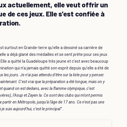
ux actuellement, elle veut offrir un
ue de ces jeux. Elle s'est confiée à
ration.
t surtout en Grande-terre qu’elle a dessiné sa carrière de
le a déjà glané des médailles et se sent prête pour ces jeux.
t. Elle a quitté la Guadeloupe très jeune et c’est avec beaucoup
nation qui n’a jamais quitté son esprit depuis qu’elle a été de
s les jours. Je n’ai pas attendu d’être sur la liste pour y penser.
 maintenant. C’est vrai que la préparation a été longue, mais on y
nt et quand on est dedans, avec la flamme olympique, c’est
vières), l’Asup et Zayen la. Ce sont des clubs qui m’ont permis
 partir en Métropole, jusqu’à l'âge de 17 ans. Ce n’est pas une
 je suis aujourd’hui, c’est le principal” .