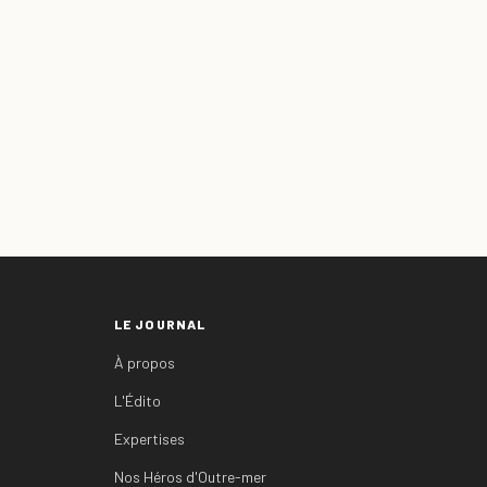
LE JOURNAL
À propos
L'Édito
Expertises
Nos Héros d'Outre-mer