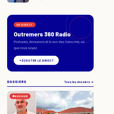
EN DIRECT
Outremers 360 Radio
Podcasts, émissions et le son des Outre-mer, où
que vous soyez.
ÉCOUTER LE DIRECT
DOSSIERS
Tous les dossiers →
DOSSIER