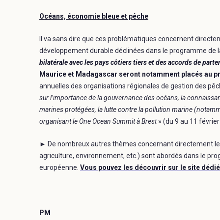
Océans, économie bleue et pêche
Il va sans dire que ces problématiques concernent directem
développement durable déclinées dans le programme de l
bilatérale avec les pays côtiers tiers et des accords de par
Maurice et Madagascar seront notamment placés au pr
annuelles des organisations régionales de gestion des pêch
sur l’importance de la gouvernance des océans, la connaissan
marines protégées, la lutte contre la pollution marine (notam
organisant le One Ocean Summit à Brest
» (du 9 au 11 février
► De nombreux autres thèmes concernant directement les 
agriculture, environnement, etc.) sont abordés dans le pr
européenne.
Vous pouvez les découvrir sur le site dédié
PM