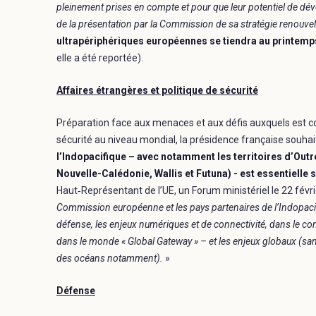
pleinement prises en compte et pour que leur potentiel de dév
de la présentation par la Commission de sa stratégie renouve
ultrapériphériques européennes se tiendra au printemp
elle a été reportée).
Affaires étrangères et politique de sécurité
Préparation face aux menaces et aux défis auxquels est con
sécurité au niveau mondial, la présidence française souha
l’Indopacifique – avec notamment les territoires d’Out
Nouvelle-Calédonie, Wallis et Futuna) - est essentielle s
Haut‑Représentant de l’UE, un Forum ministériel le 22 févri
Commission européenne et les pays partenaires de l’Indopacifi
défense, les enjeux numériques et de connectivité, dans le cont
dans le monde « Global Gateway » – et les enjeux globaux (san
des océans notamment).
»
Défense