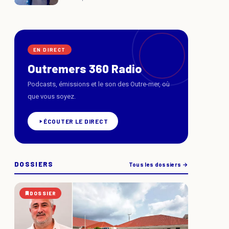
EN DIRECT
Outremers 360 Radio
Podcasts, émissions et le son des Outre-mer, où
que vous soyez.
ÉCOUTER LE DIRECT
DOSSIERS
Tous les dossiers →
DOSSIER