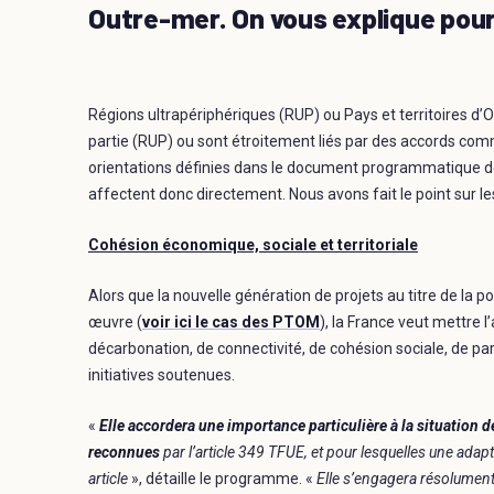
Outre-mer. On vous explique pou
Régions ultrapériphériques (RUP) ou Pays et territoires d
partie (RUP) ou sont étroitement liés par des accords co
orientations définies dans le document programmatique de
affectent donc directement. Nous avons fait le point sur l
Cohésion économique, sociale et territoriale
Alors que la nouvelle génération de projets au titre de l
œuvre (
voir ici le cas des PTOM
), la France veut mettre l
décarbonation, de connectivité, de cohésion sociale, de p
initiatives soutenues.
«
Elle accordera une importance particulière à la situation d
reconnues
par l’article 349 TFUE, et pour lesquelles une ad
article
», détaille le programme. «
Elle s’engagera résolument 