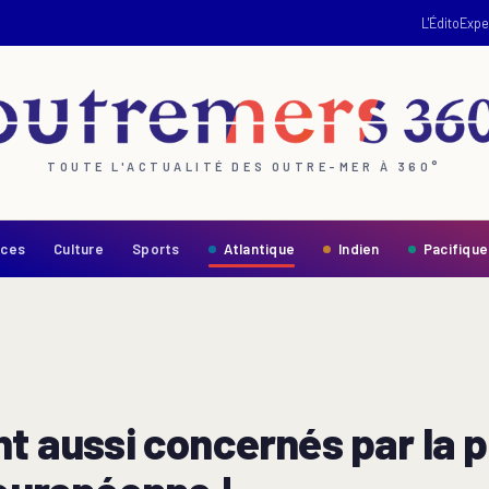
L'Édito
Expe
TOUTE L'ACTUALITÉ DES OUTRE-MER À 360°
nces
Culture
Sports
Atlantique
Indien
Pacifique
nt aussi concernés par la 