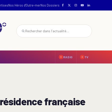
rtises
Nos Héros d'Outre-mer
Nos Dossiers
RADIO
TV
présidence française