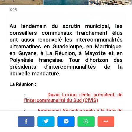
le 09/08/2026
©DR
Au lendemain du scrutin municipal, les
conseillers communaux fraîchement élus
ont aussi renouvelé les intercommunalités
ultramarines en Guadeloupe, en Martinique,
SÉRIE. Histoire des chefs-
Rapport 2025 de l’Ifremer :
en Guyane, à La Réunion, à Mayotte et en
lieux d’Outre-mer : Nouméa,
un engagement décisif dans
Polynésie française. Tour d’horizon des
une capitale construite par
les Outre-mer
présidents d’intercommunalités de la
le bagne, le nickel et le
le 07/08/2026
nouvelle mandature.
Pacifique
le 08/08/2026
La Réunion :
-
David Lorion réélu président de
De Messi à Trump : l’expérience
l’intercommunalité du Sud (CIVIS)
internationale du Martiniquais Benoît
-
Emmanuel Séraphin réélu à la tête du
Etinof au ...
Territoire de l’Ouest (TCO)
le 07/08/2026
-
Joé Bédier, nouveau président de la
À la une
Tv
Radio
A Propos
Fil Info
Avec VEENI, le Guadeloupéen Yanis