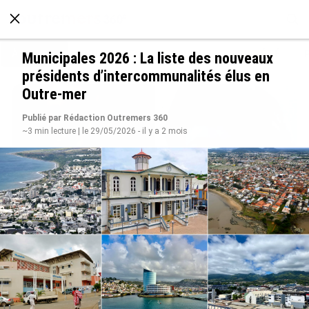
À LA UNE
POLITIQUE
ECONOMIE
SOCIÉTÉ
Municipales 2026 : La liste des nouveaux
présidents d’intercommunalités élus en
Outre-mer
Publié par Rédaction Outremers 360
~3 min lecture | le 29/05/2026 - il y a 2 mois
Grandes figures des Outre-mer : Jane et
Paulette Nardal, les sœurs martiniquaises au
cœur du mouvement de la négritude