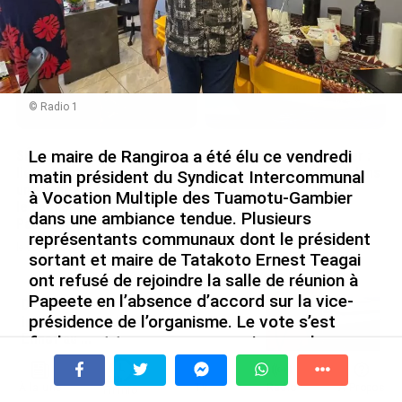
le 09/08/2026
© Radio 1
Le maire de Rangiroa a été élu ce vendredi
SÉRIE. Histoire des chefs-
Rapport 2025 de l’Ifremer :
lieux d’Outre-mer : Nouméa,
un engagement décisif dans
matin président du Syndicat Intercommunal
une capitale construite par
les Outre-mer
à Vocation Multiple des Tuamotu-Gambier
le bagne, le nickel et le
le 07/08/2026
dans une ambiance tendue. Plusieurs
Pacifique
représentants communaux dont le président
le 08/08/2026
sortant et maire de Tatakoto Ernest Teagai
ont refusé de rejoindre la salle de réunion à
Papeete en l’absence d’accord sur la vice-
De Messi à Trump : l’expérience
présidence de l’organisme. Le vote s’est
internationale du Martiniquais Benoît
Etinof au ...
finalement tenu sans eux, mais avec le
le 07/08/2026
quorum d’après Tahuhu Maraeura, élu avec
10 voix sur 17. Le nouveau président dit
À la une
Tv
Radio
A Propos
Fil Info
Avec VEENI, le Guadeloupéen Yanis