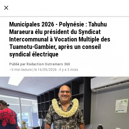
À LA UNE
POLITIQUE
ECONOMIE
SOCIÉTÉ
Municipales 2026 - Polynésie : Tahuhu
Maraeura élu président du Syndicat
Intercommunal à Vocation Multiple des
Tuamotu-Gambier, après un conseil
syndical électrique
Publié par Rédaction Outremers 360
~3 min lecture | le 16/05/2026 - il y a 3 mois
Grandes figures des Outre-mer : Jane et
Paulette Nardal, les sœurs martiniquaises au
cœur du mouvement de la négritude