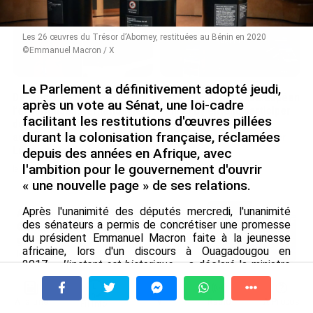
Les 26 œuvres du Trésor d’Abomey, restituées au Bénin en 2020
©Emmanuel Macron / X
Le Parlement a définitivement adopté jeudi,
De Messi à Trump :
Avec VEENI, le Guadeloupéen
après un vote au Sénat, une loi-cadre
l’expérience internationale
Yanis Foy entend participer
facilitant les restitutions d'œuvres pillées
du Martiniquais Benoît Etinof
au développement
durant la colonisation française, réclamées
au service du Karibea Sainte-
touristique des Outre-mer
Luce en Martinique
depuis des années en Afrique, avec
le 06/08/2026
l'ambition pour le gouvernement d'ouvrir
le 07/08/2026
« une nouvelle page » de ses relations.
Après l'unanimité des députés mercredi, l'unanimité
Après 5 ans à la SARA aux Antilles,
des sénateurs a permis de concrétiser une promesse
Olivier Cotta prend la direction
du président Emmanuel Macron faite à la jeunesse
générale de...
africaine, lors d'un discours à Ouagadougou en
le 05/08/2026
2017. «
L'instant est historique
», a déclaré la ministre
de la Culture, Catherine Pégard, en saluant le choix de
En juin 2026, les prix à la
la France «
d'ouvrir une nouvelle page
» de son
consommation diminuent à
À la une
Tv
Radio
A Propos
histoire.
Fil Info
La Réunion et augmentent à ...