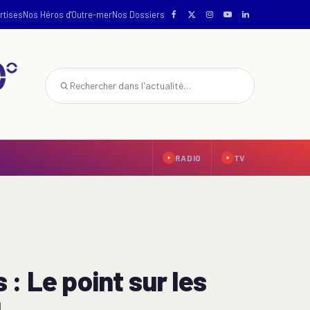
rtises
Nos Héros d'Outre-mer
Nos Dossiers
RADIO
TV
: Le point sur les