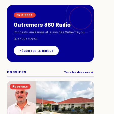
EN DIRECT
Outremers 360 Radio
Podcasts, émissions et le son des Outre-mer, où
que vous soyez.
ÉCOUTER LE DIRECT
DOSSIERS
Tous les dossiers →
DOSSIER