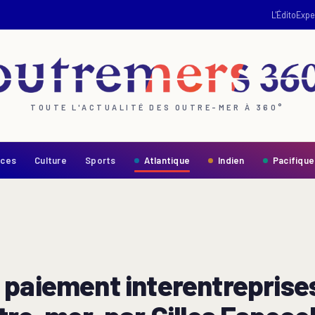
L'Édito
Expe
TOUTE L'ACTUALITÉ DES OUTRE-MER À 360°
nces
Culture
Sports
Atlantique
Indien
Pacifique
paiement interentreprises 