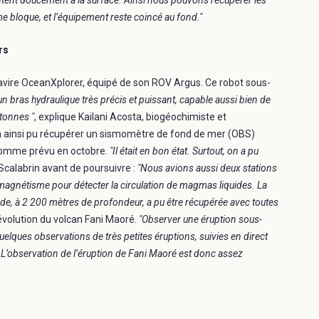
ntent doucement à la surface. Ainsi nous pouvons récupérer les
me bloque, et l’équipement reste coincé au fond."
rs
avire OceanXplorer, équipé de son ROV Argus. Ce robot sous-
un bras hydraulique très précis et puissant, capable aussi bien de
 tonnes "
, explique Kailani Acosta, biogéochimiste et
a ainsi pu récupérer un sismomètre de fond de mer (OBS)
comme prévu en octobre.
"Il était en bon état. Surtout, on a pu
a Scalabrin avant de poursuivre :
"Nous avions aussi deux stations
magnétisme pour détecter la circulation de magmas liquides. La
conde, à 2 200 mètres de profondeur, a pu être récupérée avec toutes
évolution du volcan Fani Maoré.
"Observer une éruption sous-
uelques observations de très petites éruptions, suivies en direct
 L’observation de l’éruption de Fani Maoré est donc assez