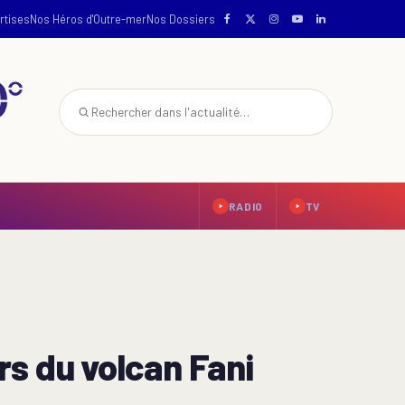
rtises
Nos Héros d'Outre-mer
Nos Dossiers
RADIO
TV
rs du volcan Fani