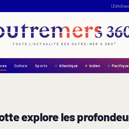
L'Édito
Expe
TOUTE L'ACTUALITÉ DES OUTRE-MER À 360°
nces
Culture
Sports
Atlantique
Indien
Pacifique
tte explore les profondeu