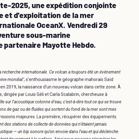
te-2025, une expédition conjointe
e et d'exploitation de la mer
ternationale OceanX. Vendredi 29
 aventure sous-marine
re partenaire Mayotte Hebdo.
a recherche internationale. Ce volcan a toujours été un événement
oine mondial"
, s’enthousiasme le géographe mahorais Saïd
e en 2019, la naissance d’un nouveau volcan dans cette zone. À
 dirigée par Louis Géli et Carla Scalabrin, chercheuse à
ille sur l’acoustique colonne d’eau, c’est-à-dire tout ce qui se trouve
ions de gaz ou de fluides qui sortent du fond de la mer sont mes
 missions majeures. La première, récupérer des équipements
nt des stations de collecte de données qui n’étaient jamais
tique — un bip sonore qu’on envoie dans l’eau et qui déclenche