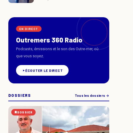
EN DIRECT
Outremers 360 Radio
Podcasts, émissions et le son des Outre-mer, où
que vous soyez.
ÉCOUTER LE DIRECT
DOSSIERS
Tous les dossiers →
DOSSIER