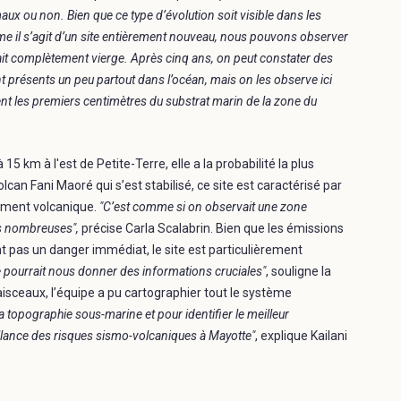
 ou non. Bien que ce type d’évolution soit visible dans les
mme il s’agit d’un site entièrement nouveau, nous pouvons observer
tait complètement vierge. Après cinq ans, on peut constater des
 présents un peu partout dans l’océan, mais on les observe ici
ent les premiers centimètres du substrat marin de la zone du
15 km à l'est de Petite-Terre, elle a la probabilité la plus
lcan Fani Maoré qui s’est stabilisé, ce site est caractérisé par
ement volcanique.
"C’est comme si on observait une zone
us nombreuses",
précise Carla Scalabrin. Bien que les émissions
t pas un danger immédiat, le site est particulièrement
e pourrait nous donner des informations cruciales"
, souligne la
faisceaux, l’équipe a pu cartographier tout le système
a topographie sous-marine et pour identifier le meilleur
llance des risques sismo-volcaniques à Mayotte"
, explique Kailani