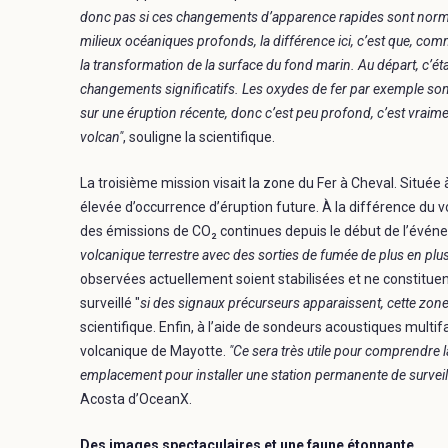
donc pas si ces changements d’apparence rapides sont normaux
milieux océaniques profonds, la différence ici, c’est que, co
la transformation de la surface du fond marin. Au départ, c’é
changements significatifs. Les oxydes de fer par exemple sont
sur une éruption récente, donc c’est peu profond, c’est vraim
volcan"
, souligne la scientifique.
La troisième mission visait la zone du Fer à Cheval. Située à 
élevée d’occurrence d’éruption future. À la différence du vo
des émissions de CO₂ continues depuis le début de l’évén
volcanique terrestre avec des sorties de fumée de plus en pl
observées actuellement soient stabilisées et ne constituen
surveillé "
si des signaux précurseurs apparaissent, cette zon
scientifique. Enfin, à l’aide de sondeurs acoustiques multi
volcanique de Mayotte.
"Ce sera très utile pour comprendre l
emplacement pour installer une station permanente de survei
Acosta d’OceanX.
Des images spectaculaires et une faune étonnante