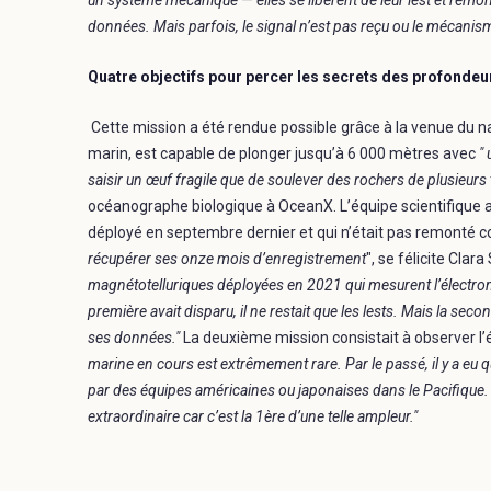
un système mécanique — elles se libèrent de leur lest et remo
données. Mais parfois, le signal n’est pas reçu ou le mécanis
Quatre objectifs pour percer les secrets des profondeu
Cette mission a été rendue possible grâce à la venue du n
marin, est capable de plonger jusqu’à 6 000 mètres avec
" 
saisir un œuf fragile que de soulever des rochers de plusieurs
océanographe biologique à OceanX. L’équipe scientifique 
déployé en septembre dernier et qui n’était pas remonté 
récupérer ses onze mois d’enregistrement
", se félicite Clar
magnétotelluriques déployées en 2021 qui mesurent l’électro
première avait disparu, il ne restait que les lests. Mais la se
ses données."
La deuxième mission consistait à observer l’
marine en cours est extrêmement rare. Par le passé, il y a eu q
par des équipes américaines ou japonaises dans le Pacifique.
extraordinaire car c’est la 1ère d’une telle ampleur."