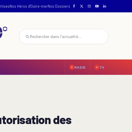
rtises
Nos Héros d'Outre-mer
Nos Dossiers
RADIO
TV
utorisation des