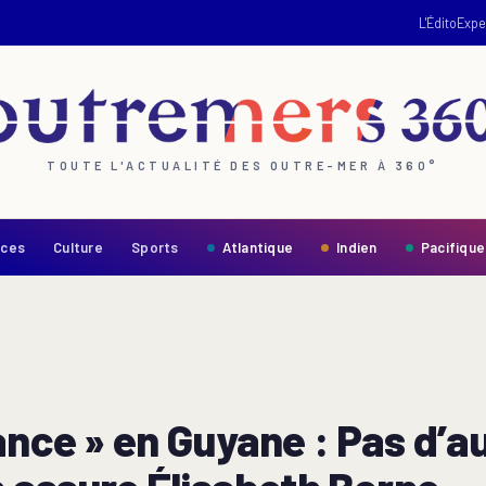
L'Édito
Expe
TOUTE L'ACTUALITÉ DES OUTRE-MER À 360°
nces
Culture
Sports
Atlantique
Indien
Pacifique
ance » en Guyane : Pas d’a