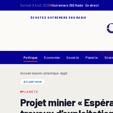
Samedi 8 Août 2026
Outremers 360 Radio · En direct
ÉCOUTEZ OUTREMERS 360 RADIO
Politique
Economie
Société
Planète
Scie
Accueil
›
bassin-atlantique-Appli
ATLANTIQUE
PLANÈTE
Projet minier « Espér