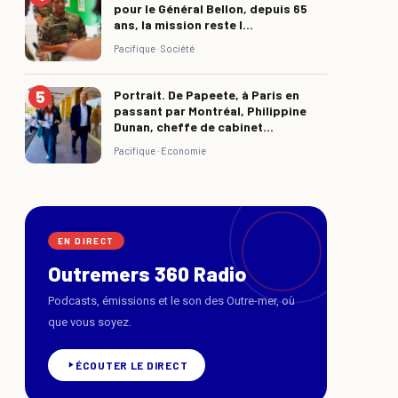
pour le Général Bellon, depuis 65
ans, la mission reste l...
Pacifique ·
Société
Portrait. De Papeete, à Paris en
passant par Montréal, Philippine
Dunan, cheffe de cabinet...
Pacifique ·
Economie
EN DIRECT
Outremers 360 Radio
Podcasts, émissions et le son des Outre-mer, où
que vous soyez.
ÉCOUTER LE DIRECT