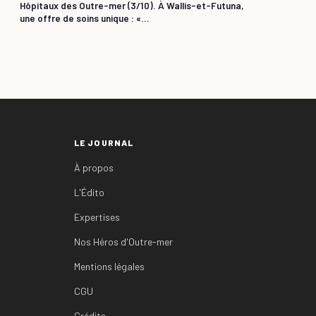
Hôpitaux des Outre-mer (3/10). À Wallis-et-Futuna,
une offre de soins unique : «...
LE JOURNAL
À propos
L'Édito
Expertises
Nos Héros d'Outre-mer
Mentions légales
CGU
Crédits