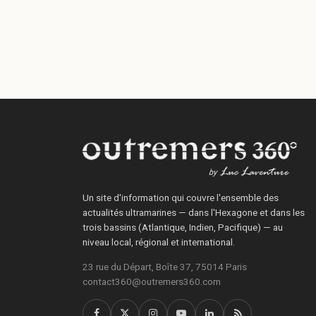
Un site d'information qui couvre l'ensemble des
actualités ultramarines — dans l'Hexagone et dans les
trois bassins (Atlantique, Indien, Pacifique) — au
niveau local, régional et international.
23 rue du Départ, Boîte 37, 75014 Paris
contact360@outremers360.com