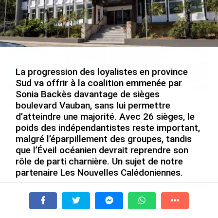
Nouméa, une capitale construite par le bagne,
le nickel et le Pacifique
le 08/08/2026
La progression des loyalistes en province
Sud va offrir à la coalition emmenée par
Sonia Backès davantage de sièges
boulevard Vauban, sans lui permettre
Rapport 2025 de l’Ifremer :
De Messi à Trump :
un engagement décisif dans
l’expérience internationale
d’atteindre une majorité. Avec 26 sièges, le
les Outre-mer
du Martiniquais Benoît Etinof
poids des indépendantistes reste important,
au service du Karibea Sainte-
le 07/08/2026
malgré l’éparpillement des groupes, tandis
Luce en Martinique
que l’Éveil océanien devrait reprendre son
le 07/08/2026
rôle de parti charnière. Un sujet de notre
partenaire Les Nouvelles Calédoniennes.
Avec VEENI, le Guadeloupéen Yanis
Les résultats ne sont pas encore officiellement
Foy entend participer au
proclamés, mais déjà les données mises en ligne par le
développement tourist...
haut-commissariat offrent une vision assez précise
À la une
Tv
Radio
A Propos
Fil Info
le 06/08/2026