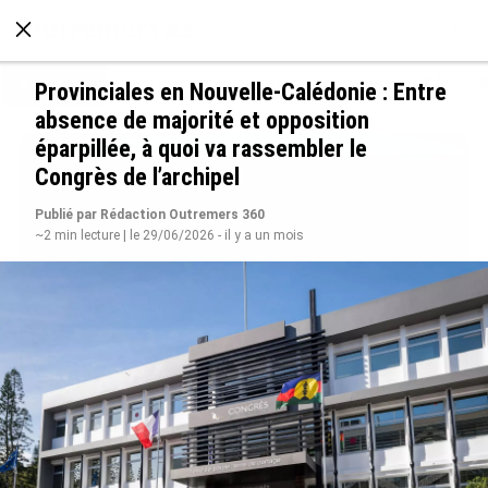
À LA UNE
POLITIQUE
ECONOMIE
SOCIÉTÉ
Provinciales en Nouvelle-Calédonie : Entre
absence de majorité et opposition
éparpillée, à quoi va rassembler le
Congrès de l’archipel
Publié par Rédaction Outremers 360
~2 min lecture | le 29/06/2026 - il y a un mois
SÉRIE. Histoire des chefs-lieux d’Outre-mer :