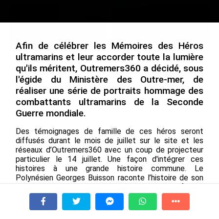
Afin de célébrer les Mémoires des Héros
ultramarins et leur accorder toute la lumière
Après 5 ans à la SARA aux
En juin 2026, les prix à la
qu'ils méritent, Outremers360 a décidé, sous
Antilles, Olivier Cotta prend
consommation diminuent à
l'égide du Ministère des Outre-mer, de
la direction générale de la
La Réunion et augmentent à
réaliser une série de portraits hommage des
Société Réunionnaise des
Mayotte (Insee)
combattants ultramarins de la Seconde
Produits Pétroliers
le 04/08/2026
Guerre mondiale.
le 05/08/2026
Des témoignages de famille de ces héros seront
diffusés durant le mois de juillet sur le site et les
INTERVIEW. À Wallis-et-Futuna, un
réseaux d’Outremers360 avec un coup de projecteur
tourisme authentique et durable en
particulier le 14 juillet. Une façon d'intégrer ces
plein essor...
histoires à une grande histoire commune. Le
le 04/08/2026
Polynésien Georges Buisson raconte l’histoire de son
oncle Ari Wong Kim, porté volontaire pour défendre
son pays : «
Il s'était engagé sans rien dire à personne,
Prix à la consommation en juin 2026 :
en usurpant l'identité de son grand frère qui n'en savait
progression en Guadeloupe, recul en
À la une
Tv
Radio
A Propos
Fil Info
rien
».
Guyane...