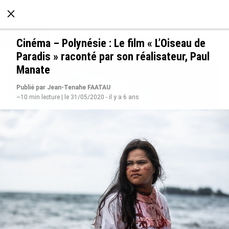
À LA UNE
POLITIQUE
ECONOMIE
SOCIÉTÉ
Cinéma – Polynésie : Le film « L’Oiseau de
Paradis » raconté par son réalisateur, Paul
Manate
Publié par Jean-Tenahe FAATAU
~10 min lecture | le 31/05/2020 - il y a 6 ans
Rapport 2025 de l’Ifremer : un engagement
décisif dans les Outre-mer
le 07/08/2026