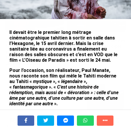
Il devait être le premier long métrage
cinématograhique tahitien à sortir en salle dans
De Messi à Trump :
Avec VEENI, le Guadeloupéen
l’Hexagone, le 15 avril dernier. Mais la crise
l’expérience internationale
Yanis Foy entend participer
sanitaire liée au coronavirus a finalement eu
du Martiniquais Benoît Etinof
au développement
raison des salles obscures et c’est en VOD que le
au service du Karibea Sainte-
touristique des Outre-mer
film « L’Oiseau de Paradis » est sorti le 24 mai.
Luce en Martinique
le 06/08/2026
Pour l’occasion, son réalisateur, Paul Manate,
le 07/08/2026
nous raconte son film qui mêle le Tahiti moderne
au Tahiti «
mystique
», «
légendaire
»,
«
fantasmagorique
». «
C’est une histoire de
Après 5 ans à la SARA aux Antilles,
rédemption, mais aussi de « dévoration » : celle d’une
Olivier Cotta prend la direction
âme par une autre, d’une culture par une autre, d’une
générale de...
identité par une autre
».
le 05/08/2026
Outremers360 : Pouvez-vous dans un premier
temps, nous raconter votre parcours ? Qu’est-ce
En juin 2026, les prix à la
qui vous a mené à devenir réalisateur ?
consommation diminuent à
À la une
Tv
Radio
A Propos
Fil Info
La Réunion et augmentent à ...