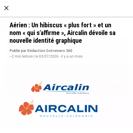
À LA UNE
POLITIQUE
ECONOMIE
SOCIÉTÉ
Aérien : Un hibiscus « plus fort » et un
nom « qui s’affirme », Aircalin dévoile sa
nouvelle identité graphique
Publié par Rédaction Outremers 360
~2 min lecture | le 03/07/2026 - il y a un mois
Avec VEENI, le Guadeloupéen Yanis Foy entend
participer au développement touristique des
Outre-mer
le 06/08/2026