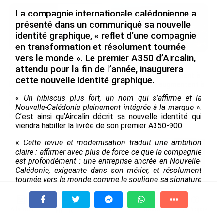
La compagnie internationale calédonienne a
présenté dans un communiqué sa nouvelle
identité graphique, « reflet d’une compagnie
en transformation et résolument tournée
vers le monde ». Le premier A350 d’Aircalin,
Après 5 ans à la SARA aux
En juin 2026, les prix à la
attendu pour la fin de l’année, inaugurera
Antilles, Olivier Cotta prend
consommation diminuent à
cette nouvelle identité graphique.
la direction générale de la
La Réunion et augmentent à
Société Réunionnaise des
Mayotte (Insee)
«
Un hibiscus plus fort, un nom qui s’affirme et la
Produits Pétroliers
Nouvelle-Calédonie pleinement intégrée à la marque
».
le 04/08/2026
C’est ainsi qu’Aircalin décrit sa nouvelle identité qui
le 05/08/2026
viendra habiller la livrée de son premier A350-900.
«
Cette revue et modernisation traduit une ambition
INTERVIEW. À Wallis-et-Futuna, un
claire : affirmer avec plus de force ce que la compagnie
tourisme authentique et durable en
est profondément : une entreprise ancrée en Nouvelle-
plein essor...
Calédonie, exigeante dans son métier, et résolument
le 04/08/2026
tournée vers le monde comme le souligne sa signature
« Vivre le monde, c’est notre nature »
», poursuit la
Prix à la consommation en juin 2026 :
compagnie qui se défend d’une «
rupture
» entre son
progression en Guadeloupe, recul en
ancien et son nouveau logo, puisque ses
À la une
Tv
Radio
A Propos
Fil Info
Guyane...
« fondamentaux
» -l’hibiscus, et les couleurs- «
sont