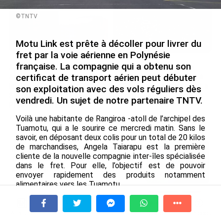
©TNTV
Motu Link est prête à décoller pour livrer du
fret par la voie aérienne en Polynésie
française. La compagnie qui a obtenu son
Après 5 ans à la SARA aux
En juin 2026, les prix à la
Antilles, Olivier Cotta prend
consommation diminuent à
certificat de transport aérien peut débuter
la direction générale de la
La Réunion et augmentent à
son exploitation avec des vols réguliers dès
Société Réunionnaise des
Mayotte (Insee)
vendredi. Un sujet de notre partenaire TNTV.
Produits Pétroliers
le 04/08/2026
Voilà une habitante de Rangiroa -atoll de l’archipel des
le 05/08/2026
Tuamotu, qui a le sourire ce mercredi matin. Sans le
savoir, en déposant deux colis pour un total de 20 kilos
de marchandises, Angela Taiarapu est la première
INTERVIEW. À Wallis-et-Futuna, un
cliente de la nouvelle compagnie inter-îles spécialisée
tourisme authentique et durable en
dans le fret. Pour elle, l’objectif est de pouvoir
plein essor...
envoyer rapidement des produits notamment
le 04/08/2026
alimentaires vers les Tuamotu.
Prix à la consommation en juin 2026 :
L’arrivée dans le ciel d’un avion tout cargo -un ATR 72
progression en Guadeloupe, recul en
reconfiguré- est à ses yeux une alternative bienvenue
À la une
Tv
Radio
A Propos
Fil Info
Guyane...
au transport maritime. Car Rangiroa, par exemple, est