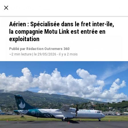
À LA UNE
POLITIQUE
ECONOMIE
SOCIÉTÉ
Aérien : Spécialisée dans le fret inter-île,
la compagnie Motu Link est entrée en
exploitation
Publié par Rédaction Outremers 360
~2 min lecture | le 29/05/2026 - il y a 2 mois
Avec VEENI, le Guadeloupéen Yanis Foy entend
participer au développement touristique des
Outre-mer
le 06/08/2026