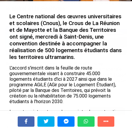
Nouméa, une capitale construite par le bagne,
le nickel et le Pacifique
Le Centre national des œuvres universitaires
le 08/08/2026
et scolaires (Cnous), le Crous de La Réunion
et de Mayotte et la Banque des Territoires
ont signé, mercredi à Saint-Denis, une
convention destinée à accompagner la
réalisation de 500 logements étudiants dans
les territoires ultramarins.
Rapport 2025 de l’Ifremer :
De Messi à Trump :
L'accord s'inscrit dans la feuille de route
un engagement décisif dans
l’expérience internationale
gouvernementale visant à construire 45.000
les Outre-mer
du Martiniquais Benoît Etinof
logements étudiants d'ici à 2027 ainsi que dans le
au service du Karibea Sainte-
le 07/08/2026
programme AGiLE (AGir pour le Logement Étudiant),
Luce en Martinique
piloté par la Banque des Territoires, qui prévoit la
le 07/08/2026
création ou la réhabilitation de 75.000 logements
étudiants à l'horizon 2030.
Le partenariat porte sur deux projets : la construction
Avec VEENI, le Guadeloupéen Yanis
d'une résidence universitaire de 300 logements à
Foy entend participer au
Saint-Denis de La Réunion et la réalisation de 200
développement tourist...
À la une
Tv
Radio
A Propos
logements à proximité du campus de Dembéni, à
Fil Info
le 06/08/2026