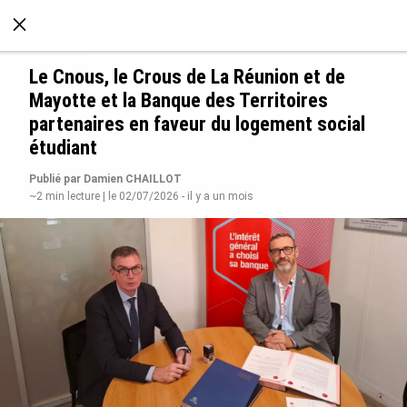
À LA UNE
POLITIQUE
ECONOMIE
SOCIÉTÉ
Le Cnous, le Crous de La Réunion et de
Mayotte et la Banque des Territoires
partenaires en faveur du logement social
étudiant
Publié par Damien CHAILLOT
~2 min lecture | le 02/07/2026 - il y a un mois
SÉRIE. Histoire des chefs-lieux d’Outre-mer :