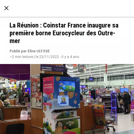
À LA UNE
POLITIQUE
ECONOMIE
SOCIÉTÉ
La Réunion : Coinstar France inaugure sa
première borne Eurocycleur des Outre-
mer
Publié par Eline ULYSSE
~2 min lecture | le 23/11/2022 - il y a 4 ans
SÉRIE. Histoire des chefs-lieux d’Outre-mer :