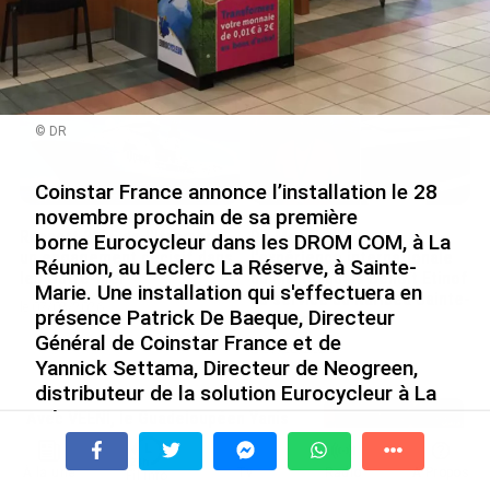
Nouméa, une capitale construite par le bagne,
le nickel et le Pacifique
le 08/08/2026
© DR
Coinstar France annonce l’installation le 28
novembre prochain de sa première
Rapport 2025 de l’Ifremer :
De Messi à Trump :
borne Eurocycleur dans les DROM COM, à La
un engagement décisif dans
l’expérience internationale
Réunion, au Leclerc La Réserve, à Sainte-
les Outre-mer
du Martiniquais Benoît Etinof
Marie. Une installation qui s'effectuera en
au service du Karibea Sainte-
le 07/08/2026
présence Patrick De Baeque, Directeur
Luce en Martinique
Général de Coinstar France et de
le 07/08/2026
Yannick Settama, Directeur de Neogreen,
distributeur de la solution Eurocycleur à La
Réunion.
Avec VEENI, le Guadeloupéen Yanis
Foy entend participer au
développement tourist...
À la une
Tv
Radio
A Propos
Fil Info
le 06/08/2026