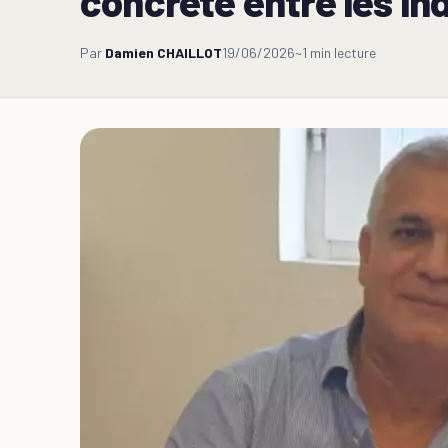
concrète entre les in
Par
Damien CHAILLOT
19/06/2026
~1 min lecture