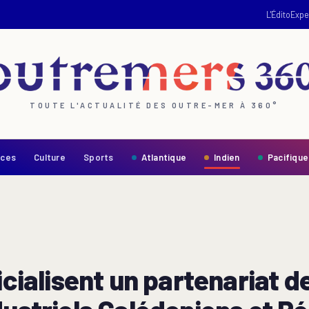
L'Édito
Expe
TOUTE L'ACTUALITÉ DES OUTRE-MER À 360°
nces
Culture
Sports
Atlantique
Indien
Pacifique
ficialisent un partenariat 