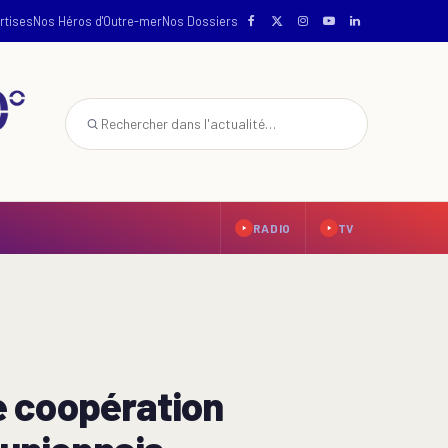
rtises
Nos Héros d'Outre-mer
Nos Dossiers
RADIO
TV
de coopération