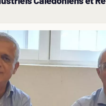
dustriels Calédoniens et R