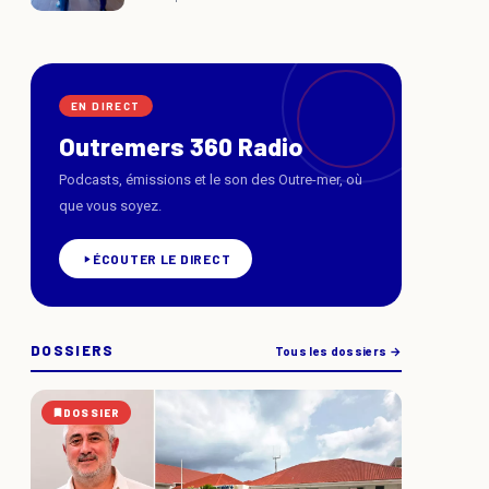
EN DIRECT
Outremers 360 Radio
Podcasts, émissions et le son des Outre-mer, où
que vous soyez.
ÉCOUTER LE DIRECT
DOSSIERS
Tous les dossiers →
DOSSIER